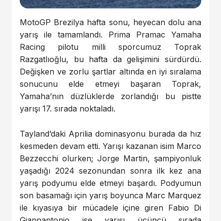
MotoGP Brezilya hafta sonu, heyecan dolu ana
yarış ile tamamlandı. Prima Pramac Yamaha
Racing pilotu milli sporcumuz Toprak
Razgatlıoğlu, bu hafta da gelişimini sürdürdü.
Değişken ve zorlu şartlar altında en iyi sıralama
sonucunu elde etmeyi başaran Toprak,
Yamaha’nın düzlüklerde zorlandığı bu pistte
yarışı 17. sırada noktaladı.
Tayland’daki Aprilia dominasyonu burada da hız
kesmeden devam etti. Yarışı kazanan isim Marco
Bezzecchi olurken; Jorge Martin, şampiyonluk
yaşadığı 2024 sezonundan sonra ilk kez ana
yarış podyumu elde etmeyi başardı. Podyumun
son basamağı için yarış boyunca Marc Marquez
ile kıyasıya bir mücadele içine giren Fabio Di
Giannantonio ise yarışı üçüncü sırada