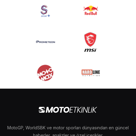
MotoGP, WorldSBK ve motor sporları dünyasından en güncel
haberler, analizler ve özel içerikler.