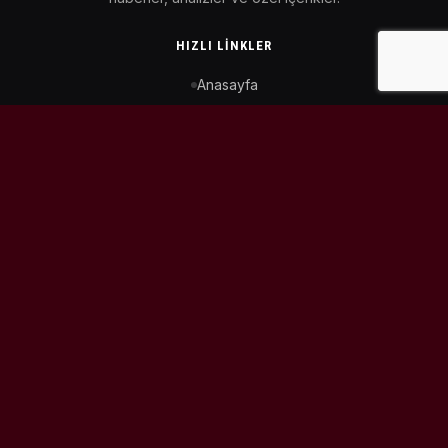
HIZLI LINKLER
Anasayfa
MotoGP Takvimi
WorldSBK Takvimi
Puan Durumu
İletişim
BIZI TAKIP ET
© 2026
MotoEtkinlik
. Tüm hakları saklıdır.
Tasarım & Geliştirme:
Kaiowas