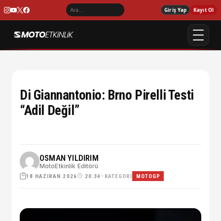
Giriş Yap
Kayıt Ol
Di Giannantonio: Brno Pirelli Testi
“Adil Değil”
OSMAN YILDIRIM
MotoEtkinlik Editörü
18 HAZIRAN 2026
•
KATEGORI
20:34
MOTOGP