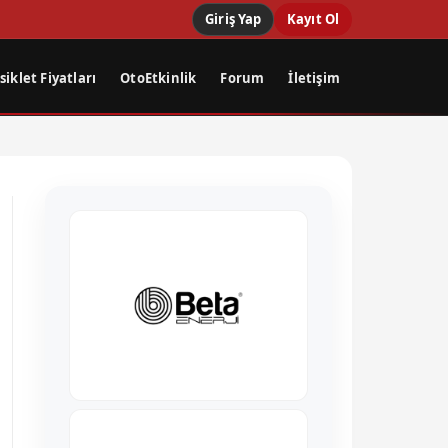
Giriş Yap
Kayıt Ol
iklet Fiyatları
OtoEtkinlik
Forum
İletişim