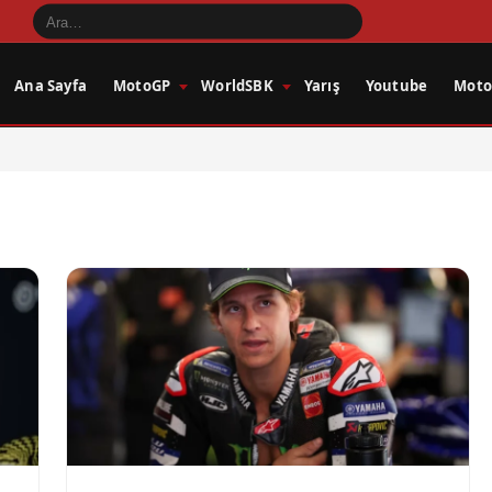
Ana Sayfa
MotoGP
WorldSBK
Yarış
Youtube
Motos