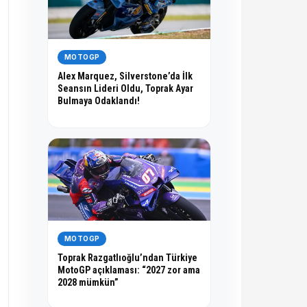
MOTOGP
Alex Marquez, Silverstone’da İlk
Seansın Lideri Oldu, Toprak Ayar
Bulmaya Odaklandı!
MOTOGP
Toprak Razgatlıoğlu’ndan Türkiye
MotoGP açıklaması: “2027 zor ama
2028 mümkün”