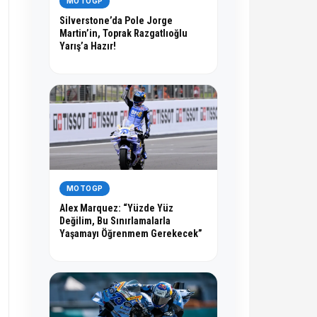
MOTOGP
Silverstone’da Pole Jorge
Martin’in, Toprak Razgatlıoğlu
Yarış’a Hazır!
MOTOGP
Alex Marquez: “Yüzde Yüz
Değilim, Bu Sınırlamalarla
Yaşamayı Öğrenmem Gerekecek”