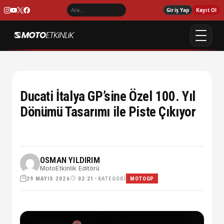
Giriş Yap
Kayıt Ol
Ducati İtalya GP’sine Özel 100. Yıl
Dönümü Tasarımı ile Piste Çıkıyor
OSMAN YILDIRIM
MotoEtkinlik Editörü
29 MAYIS 2026
•
KATEGORI
02:21
MOTOGP