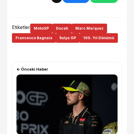
Etiketler
MotoGP
Ducati
Marc Marquez
Francesco Bagnaia
İtalya GP
100. Yıl Dönümü
← Önceki Haber