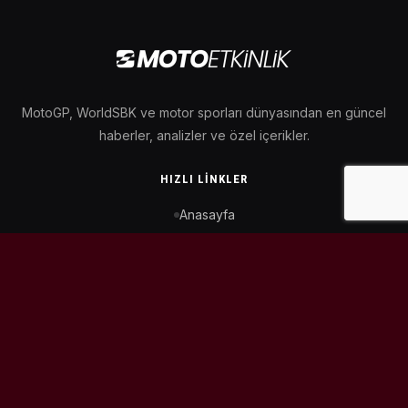
MotoGP, WorldSBK ve motor sporları dünyasından en güncel
haberler, analizler ve özel içerikler.
HIZLI LINKLER
Anasayfa
MotoGP Takvimi
WorldSBK Takvimi
Puan Durumu
İletişim
BIZI TAKIP ET