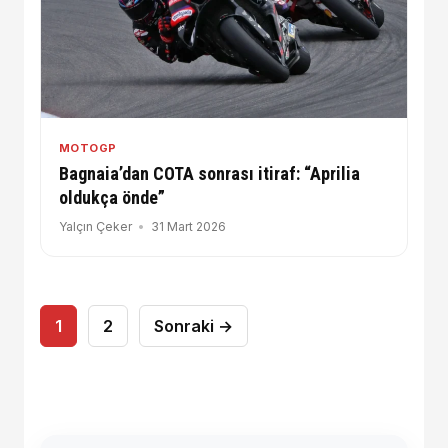
MOTOGP
Bagnaia’dan COTA sonrası itiraf: “Aprilia
oldukça önde”
Yalçın Çeker
31 Mart 2026
Yazı
1
2
Sonraki →
sayfalaması