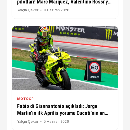
pilotları! Marc Marquez, Valentino Rossi’ye
bir adım daha yaklaştı
Yalçın Çeker
8 Haziran 2026
MOTOGP
Fabio di Giannantonio açıkladı: Jorge
Martin’in ilk Aprilia yorumu Ducati’nin en
büyük eksiğini ortaya koymuştu
Yalçın Çeker
5 Haziran 2026