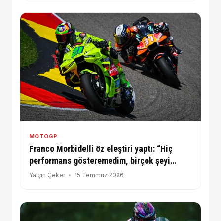
MOTOGP
Franco Morbidelli öz eleştiri yaptı: “Hiç
performans gösteremedim, birçok şeyi
değiştirmem gerekiyor”
Yalçın Çeker
15 Temmuz 2026