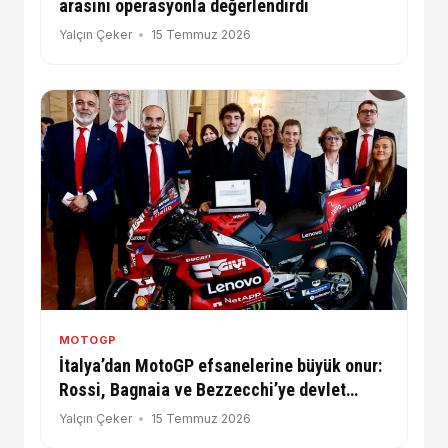
arasını operasyonla değerlendirdi
Yalçın Çeker
15 Temmuz 2026
MOTOGP
İtalya’dan MotoGP efsanelerine büyük onur:
Rossi, Bagnaia ve Bezzecchi’ye devlet
görevi
Yalçın Çeker
15 Temmuz 2026