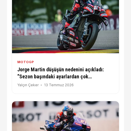
MOTOGP
Jorge Martin düşüşün nedenini açıkladı:
“Sezon başındaki ayarlardan çok
uzaklaştık”
Yalçın Çeker
13 Temmuz 2026