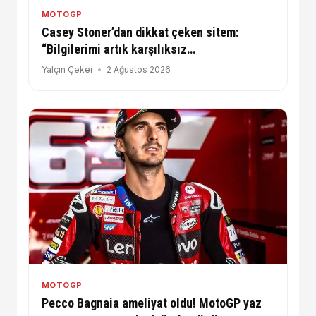
MOTOGP
Casey Stoner’dan dikkat çeken sitem:
“Bilgilerimi artık karşılıksız
paylaşmayacağım”
Yalçın Çeker
2 Ağustos 2026
MOTOGP
Pecco Bagnaia ameliyat oldu! MotoGP yaz