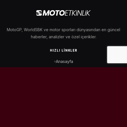
MotoGP, WorldSBK ve motor sporları dünyasından en güncel
haberler, analizler ve özel içerikler.
HIZLI LINKLER
Anasayfa
MotoGP Takvimi
WorldSBK Takvimi
Puan Durumu
İletişim
BIZI TAKIP ET