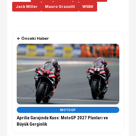
Jack Miller
Mauro Grassilli
WSBK
← Önceki Haber
MOTOGP
Aprilia Garajında Kaos: MotoGP 2027 Planları ve
Büyük Gerginlik