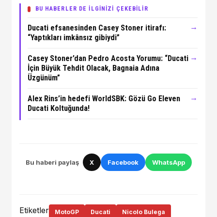
BU HABERLER DE İLGİNİZİ ÇEKEBİLİR
→
Ducati efsanesinden Casey Stoner itirafı:
“Yaptıkları imkânsız gibiydi”
→
Casey Stoner’dan Pedro Acosta Yorumu: “Ducati
İçin Büyük Tehdit Olacak, Bagnaia Adına
Üzgünüm”
→
Alex Rins’in hedefi WorldSBK: Gözü Go Eleven
Ducati Koltuğunda!
Bu haberi paylaş
X
Facebook
WhatsApp
Etiketler
MotoGP
Ducati
Nicolo Bulega