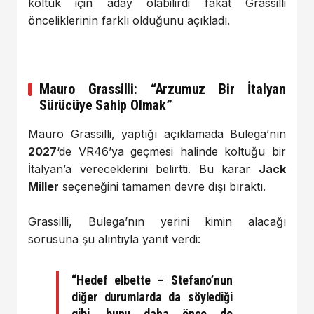
koltuk için aday olabilirdi fakat Grassilli
önceliklerinin farklı olduğunu açıkladı.
Mauro Grassilli: “Arzumuz Bir İtalyan
Sürücüye Sahip Olmak”
Mauro Grassilli, yaptığı açıklamada Bulega’nın
2027
‘de VR46’ya geçmesi halinde koltuğu bir
İtalyan’a vereceklerini belirtti. Bu karar
Jack
Miller
seçeneğini tamamen devre dışı bıraktı.
Grassilli, Bulega’nın yerini kimin alacağı
sorusuna şu alıntıyla yanıt verdi:
“Hedef elbette – Stefano’nun
diğer durumlarda da söylediği
gibi, bunu daha önce de