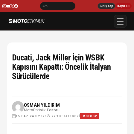
Giriş Yap
Kayıt Ol
Ducati, Jack Miller İçin WSBK
Kapısını Kapattı: Öncelik İtalyan
Sürücülerde
OSMAN YILDIRIM
MotoEtkinlik Editörü
15 HAZIRAN 2026
•
KATEGORI
22:13
MOTOGP