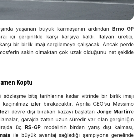
arışında yaşanan büyük karmaşanın ardından
Brno GP
j içi gerginlikle karşı karşıya kaldı. İtalyan üretici,
rşı bir birlik imajı sergilemeye çalışacak. Ancak perde
 atmosferin sakin olmaktan çok uzak olduğunu net şekilde
amamen Koptu
sözleşme bitiş tarihlerine kadar vitrinde bir birlik imajı
e kaçınılmaz izler bırakacaktır. Aprilia CEO’su Massimo
dez
‘i devre dışı bırakan kazayı başlatan
Jorge Martin
‘e
klamalar, garajda zaten uzun süredir var olan gerginliğin
virajda üç
RS-GP
modelinin birden yarış dışı kalması,
naia
ile büyük avantaj sağladığı şampiyona genelinde