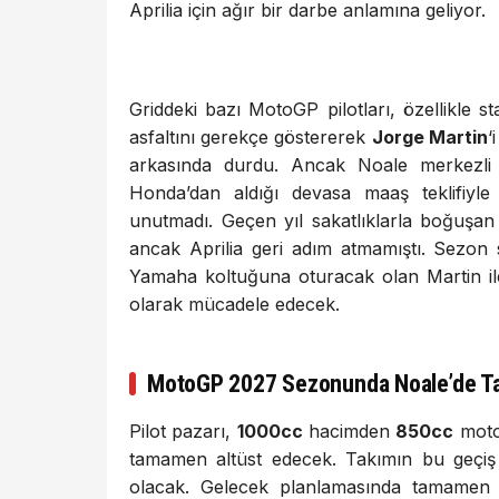
Aprilia için ağır bir darbe anlamına geliyor.
Griddeki bazı MotoGP pilotları, özellikle st
asfaltını gerekçe göstererek
Jorge Martin
‘
arkasında durdu. Ancak Noale merkezli 
Honda’dan aldığı devasa maaş teklifiyle
unutmadı. Geçen yıl sakatlıklarla boğuşan
ancak Aprilia geri adım atmamıştı. Sezon
Yamaha koltuğuna oturacak olan Martin il
olarak mücadele edecek.
MotoGP 2027 Sezonunda Noale’de Ta
Pilot pazarı,
1000cc
hacimden
850cc
motor
tamamen altüst edecek. Takımın bu geçiş 
olacak. Gelecek planlamasında tamamen İ