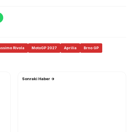
ssimo Rivola
MotoGP 2027
Aprilia
Brno GP
Sonraki Haber →