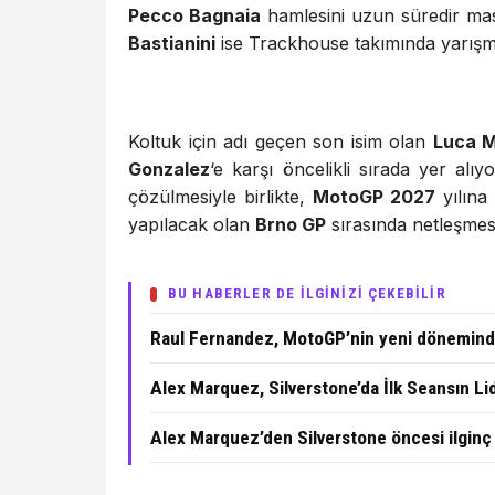
Pecco Bagnaia
hamlesini uzun süredir mas
Bastianini
ise Trackhouse takımında yarış
Koltuk için adı geçen son isim olan
Luca M
Gonzalez
‘e karşı öncelikli sırada yer alı
çözülmesiyle birlikte,
MotoGP 2027
yılına
yapılacak olan
Brno GP
sırasında netleşmes
BU HABERLER DE İLGİNİZİ ÇEKEBİLİR
Raul Fernandez, MotoGP’nin yeni döneminde
Alex Marquez, Silverstone’da İlk Seansın Li
Alex Marquez’den Silverstone öncesi ilginç