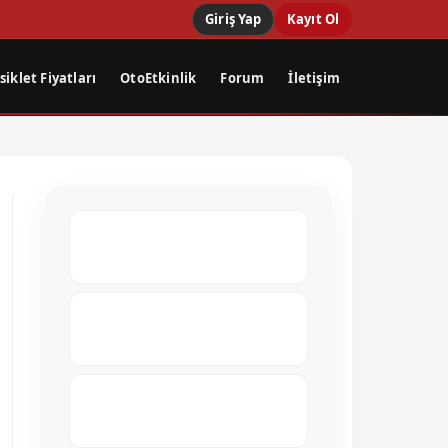
Giriş Yap
Kayıt Ol
iklet Fiyatları
OtoEtkinlik
Forum
İletişim