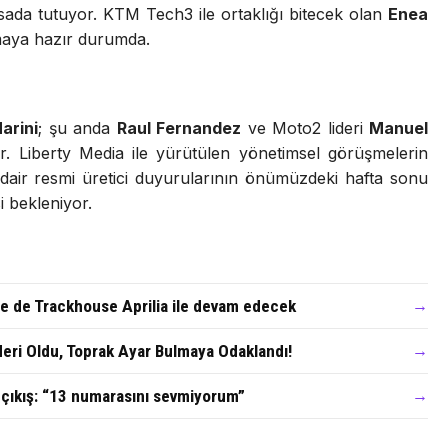
ada tutuyor. KTM Tech3 ile ortaklığı bitecek olan
Enea
maya hazır durumda.
arini
; şu anda
Raul Fernandez
ve Moto2 lideri
Manuel
yor. Liberty Media ile yürütülen yönetimsel görüşmelerin
 dair resmi üretici duyurularının önümüzdeki hafta sonu
i bekleniyor.
 de Trackhouse Aprilia ile devam edecek
→
deri Oldu, Toprak Ayar Bulmaya Odaklandı!
→
 çıkış: “13 numarasını sevmiyorum”
→