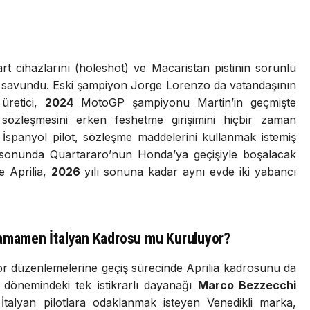
art cihazlarını (holeshot) ve Macaristan pistinin sorunlu
i savundu. Eski şampiyon Jorge Lorenzo da vatandaşının
üretici,
2024
MotoGP şampiyonu Martin’in geçmişte
 sözleşmesini erken feshetme girişimini hiçbir zaman
 İspanyol pilot, sözleşme maddelerini kullanmak istemiş
 sonunda Quartararo’nun Honda’ya geçişiyle boşalacak
e Aprilia,
2026
yılı sonuna kadar aynı evde iki yabancı
mamen İtalyan Kadrosu mu Kuruluyor?
 düzenlemelerine geçiş sürecinde Aprilia kadrosunu da
dönemindeki tek istikrarlı dayanağı
Marco Bezzecchi
talyan pilotlara odaklanmak isteyen Venedikli marka,