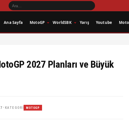
Ana Sayfa
MotoGP
WorldSBK
Yarış
Youtube
Motos
MotoGP 2027 Planları ve Büyük
57
KATEGORI
•
MOTOGP