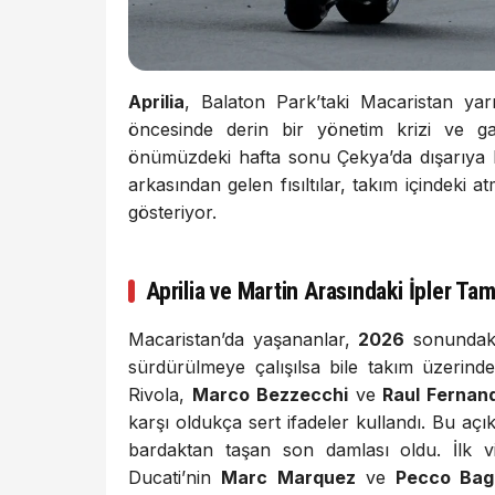
Aprilia
, Balaton Park’taki Macaristan y
öncesinde derin bir yönetim krizi ve gara
önümüzdeki hafta sonu Çekya’da dışarıya ka
arkasından gelen fısıltılar, takım içindeki
gösteriyor.
Aprilia ve Martin Arasındaki İpler T
Macaristan’da yaşananlar,
2026
sonundaki 
sürdürülmeye çalışılsa bile takım üzerind
Rivola,
Marco Bezzecchi
ve
Raul Fernan
karşı oldukça sert ifadeler kullandı. Bu açı
bardaktan taşan son damlası oldu. İlk 
Ducati’nin
Marc Marquez
ve
Pecco Bag