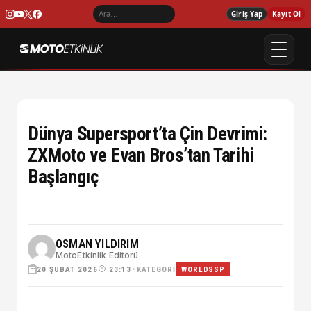
Giriş Yap
Kayıt Ol
Dünya Supersport’ta Çin Devrimi:
ZXMoto ve Evan Bros’tan Tarihi
Başlangıç
OSMAN YILDIRIM
MotoEtkinlik Editörü
20 ŞUBAT 2026
•
KATEGORI
23:13
WORLDSSP