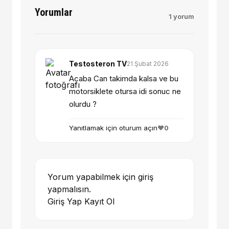
Yorumlar
1 yorum
Testosteron TV
21 Şubat 2026
Acaba Can takimda kalsa ve bu
motorsiklete otursa idi sonuc ne
olurdu ?
Yanıtlamak için oturum açın
❤️
0
Yorum yapabilmek için giriş
yapmalısın.
Giriş Yap
Kayıt Ol