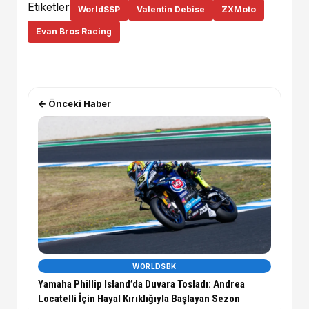
Etiketler
WorldSSP
Valentin Debise
ZXMoto
Evan Bros Racing
← Önceki Haber
WORLDSBK
Yamaha Phillip Island’da Duvara Tosladı: Andrea
Locatelli İçin Hayal Kırıklığıyla Başlayan Sezon