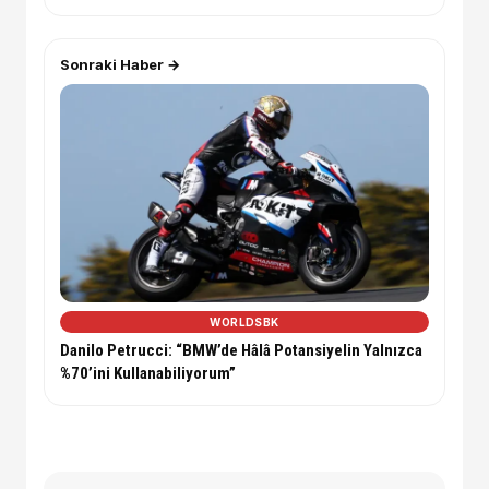
Sonraki Haber →
WORLDSBK
Danilo Petrucci: “BMW’de Hâlâ Potansiyelin Yalnızca
%70’ini Kullanabiliyorum”