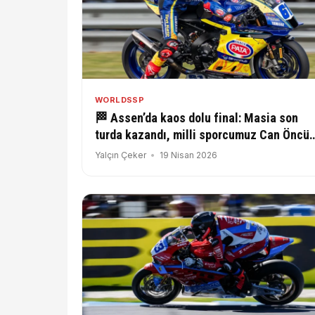
WORLDSSP
🏁 Assen’da kaos dolu final: Masia son
turda kazandı, milli sporcumuz Can Öncü
geriye düştü
Yalçın Çeker
19 Nisan 2026