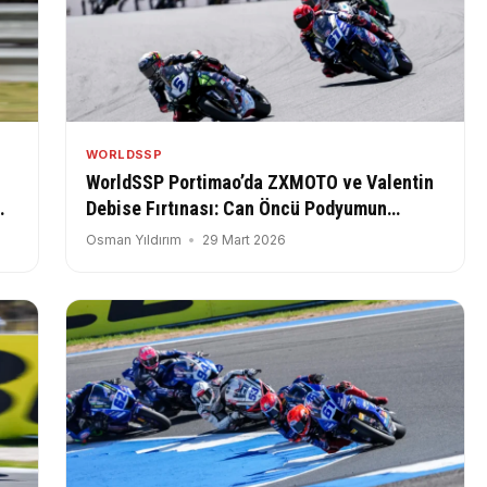
WORLDSSP
WorldSSP Portimao’da ZXMOTO ve Valentin
Debise Fırtınası: Can Öncü Podyumun
Uzağında Kaldı
Osman Yıldırım
29 Mart 2026