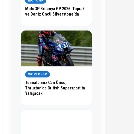
MOTOGP
MotoGP Britanya GP 2026: Toprak
ve Deniz Öncü Silverstone’da
WORLDSSP
Temsilcimiz Can Öncü,
Thruxton’da British Supersport’ta
Yarışacak