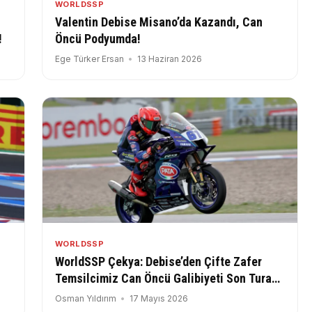
WORLDSSP
Valentin Debise Misano’da Kazandı, Can
!
Öncü Podyumda!
Ege Türker Ersan
13 Haziran 2026
WORLDSSP
WorldSSP Çekya: Debise’den Çifte Zafer
Temsilcimiz Can Öncü Galibiyeti Son Tura
Kadar Zorladı!
Osman Yıldırım
17 Mayıs 2026