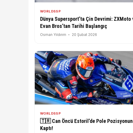
WORLDSSP
Dünya Supersport’ta Çin Devrimi: ZXMoto 
Evan Bros’tan Tarihi Başlangıç
Osman Yıldırım
20 Şubat 2026
WORLDSSP
🇹🇷 Can Öncü Estoril’de Pole Pozisyonu
Kaptı!