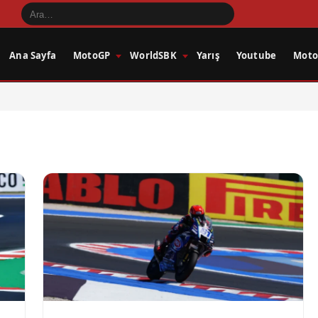
Ana Sayfa
MotoGP
WorldSBK
Yarış
Youtube
Motos