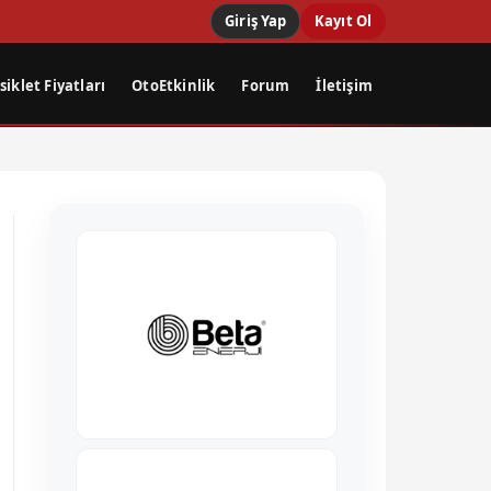
Giriş Yap
Kayıt Ol
iklet Fiyatları
OtoEtkinlik
Forum
İletişim