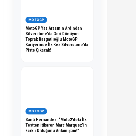
MOTOGP
MotoGP Yaz Arasının Ardından
Silverstone’da Geri Dönüyor:
Toprak Razgatlıoğlu MotoGP
Kariyerinde İlk Kez Silverstone’da
Piste Çıkacak!
MOTOGP
Santi Hernandez: “Moto2’deki İlk
Testten İtibaren Marc Marquez’in
Farklı Olduğunu Anlamıştım!”