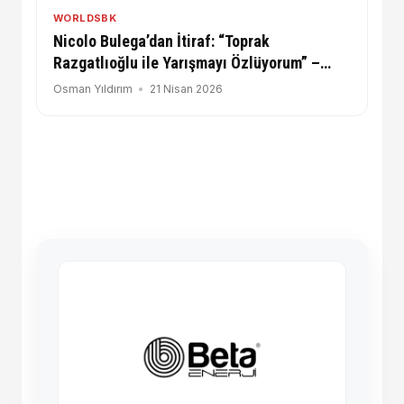
WORLDSBK
Nicolo Bulega’dan İtiraf: “Toprak
Razgatlıoğlu ile Yarışmayı Özlüyorum” –
2027 MotoGP İddiaları Güçleniyor
Osman Yıldırım
21 Nisan 2026