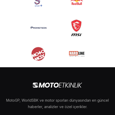
MotoGP, WorldSBK ve motor sporları dünyasından en güncel
haberler, analizler ve özel içerikler.