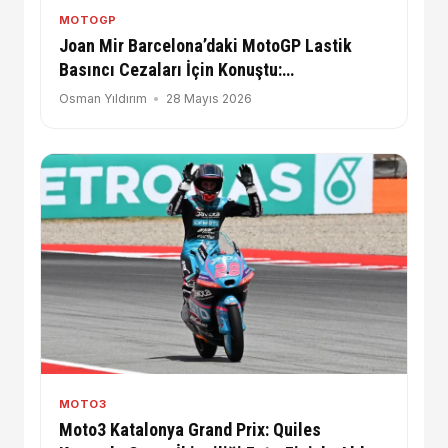
MOTOGP
Joan Mir Barcelona’daki MotoGP Lastik
Basıncı Cezaları İçin Konuştu:
“Sorgulanmalı”
Osman Yıldırım
28 Mayıs 2026
MOTO3
Moto3 Katalonya Grand Prix: Quiles