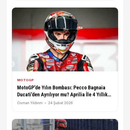
MOTOGP
MotoGP’de Yılın Bombası: Pecco Bagnaia
Ducati’den Ayrılıyor mu? Aprilia İle 4 Yıllık
Dev İmza!
Osman Yıldırım
24 Şubat 2026