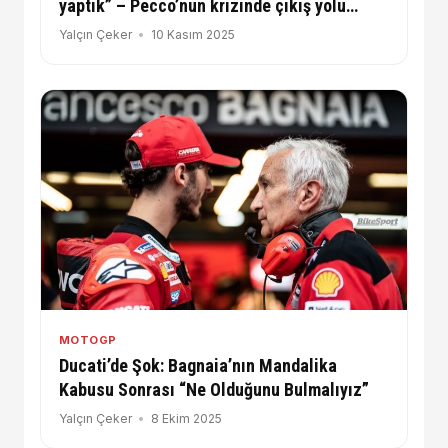
yaptık” – Pecco’nun krizinde çıkış yolu
bulunamıyor
Yalçın Çeker
10 Kasım 2025
MOTOGP
Ducati’de Şok: Bagnaia’nın Mandalika
Kabusu Sonrası “Ne Olduğunu Bulmalıyız”
Yalçın Çeker
8 Ekim 2025