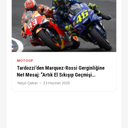
MOTOGP
Tardozzi’den Marquez-Rossi Gerginliğine
Net Mesaj: “Artık El Sıkışıp Geçmişi
Bırakmalılar”
Yalçın Çeker
23 Haziran 2025