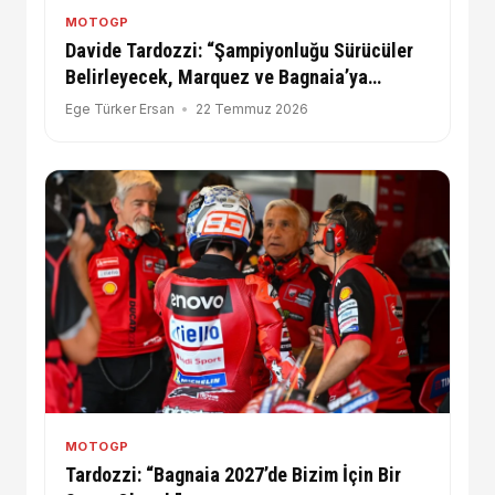
MOTOGP
Davide Tardozzi: “Şampiyonluğu Sürücüler
Belirleyecek, Marquez ve Bagnaia’ya
Güvenimiz Tam!”
Ege Türker Ersan
22 Temmuz 2026
MOTOGP
Tardozzi: “Bagnaia 2027’de Bizim İçin Bir