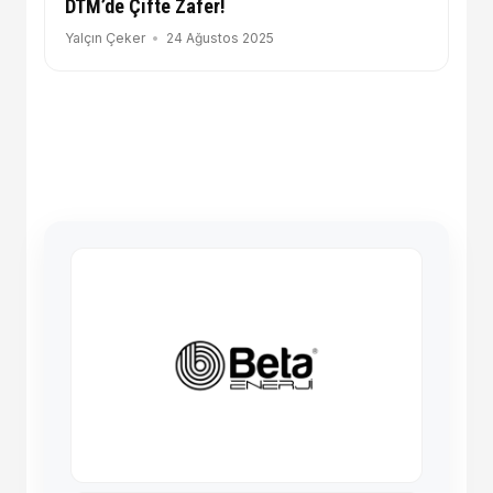
DTM’de Çifte Zafer!
Yalçın Çeker
24 Ağustos 2025