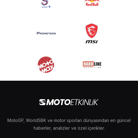
MotoGP, WorldSBK ve motor sporları dünyasından en güncel
haberler, analizler ve özel içerikler.