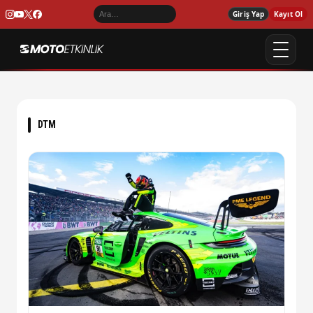
Giriş Yap
Kayıt Ol
DTM