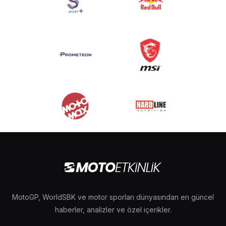
MotoGP, WorldSBK ve motor sporları dünyasından en güncel
haberler, analizler ve özel içerikler.