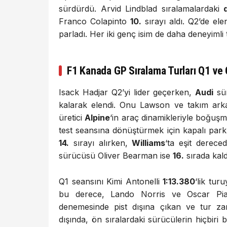
sürdürdü. Arvid Lindblad sıralamalardaki
Franco Colapinto
10.
sırayı aldı. Q2’de e
parladı. Her iki genç isim de daha deneyimli 
F1 Kanada GP Sıralama Turları Q1 ve 
Isack Hadjar Q2’yi lider geçerken,
Audi
sü
kalarak elendi. Onu Lawson ve takım arkad
üretici
Alpine
‘in araç dinamikleriyle boğuşm
test seansına dönüştürmek için kapalı park
14.
sırayı alırken,
Williams
‘ta eşit derece
sürücüsü Oliver Bearman ise
16.
sırada kald
Q1 seansını Kimi Antonelli
1:13.380
‘lik tur
bu derece, Lando Norris ve Oscar Pia
denemesinde pist dışına çıkan ve tur z
dışında, ön sıralardaki sürücülerin hiçbiri