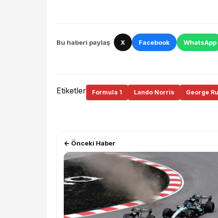
Bu haberi paylaş
X
Facebook
WhatsApp
Etiketler
Formula 1
Lando Norris
George Ru
← Önceki Haber