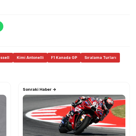
ssell
Kimi Antonelli
F1 Kanada GP
Sıralama Turları
Sonraki Haber →