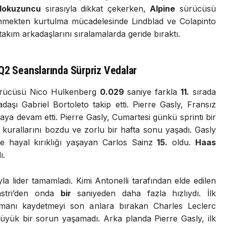
dokuzuncu
sırasıyla dikkat çekerken,
Alpine
sürücüsü
lenmekten kurtulma mücadelesinde Lindblad ve Colapinto
takım arkadaşlarını sıralamalarda geride bıraktı.
Q2 Seanslarında Sürpriz Vedalar
rücüsü Nico Hulkenberg
0.029
saniye farkla
11.
sırada
aşı Gabriel Bortoleto takip etti. Pierre Gasly, Fransız
aya devam etti. Pierre Gasly, Cumartesi günkü sprinti bir
 kurallarını bozdu ve zorlu bir hafta sonu yaşadı. Gasly
de hayal kırıklığı yaşayan Carlos Sainz
15.
oldu.
Haas
ı.
uyla lider tamamladı. Kimi Antonelli tarafından elde edilen
stri’den onda
bir
saniyeden daha fazla hızlıydı. İlk
amanı kaydetmeyi son anlara bırakan Charles Leclerc
 büyük bir sorun yaşamadı. Arka planda Pierre Gasly, ilk