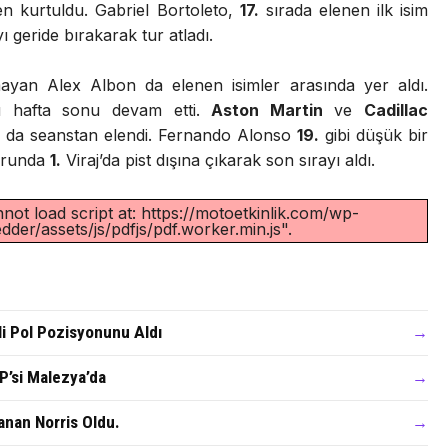
 kurtuldu. Gabriel Bortoleto,
17.
sırada elenen ilk isim
geride bırakarak tur atladı.
ayan Alex Albon da elenen isimler arasında yer aldı.
lu hafta sonu devam etti.
Aston Martin
ve
Cadillac
 da seanstan elendi. Fernando Alonso
19.
gibi düşük bir
 turunda
1.
Viraj’da pist dışına çıkarak son sırayı aldı.
not load script at: https://motoetkinlik.com/wp-
der/assets/js/pdfjs/pdf.worker.min.js".
li Pol Pozisyonunu Aldı
→
P’si Malezya’da
→
nan Norris Oldu.
→