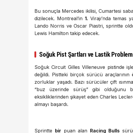
Bu sonuçla Mercedes ikilisi, Cumartesi saba
dizilecek. Montreal’in
1.
Virajı’nda temas y
Lando Norris ve Oscar Piastri, sprintte oldu
Lewis Hamilton takip edecek.
Soğuk Pist Şartları ve Lastik Problem
Soğuk Circuit Gilles Villeneuve pistinde işl
değildi. Pistteki birçok sürücü araçlarını
zorluklar yaşadı. Bazı sürücüler çift ısın
“buz üzerinde sürüş” gibi olduğunu be
eksikliklerinden şikayet eden Charles Lecl
almayı başardı.
Sprintte
bir
puan alan
Racing Bulls
sürüc