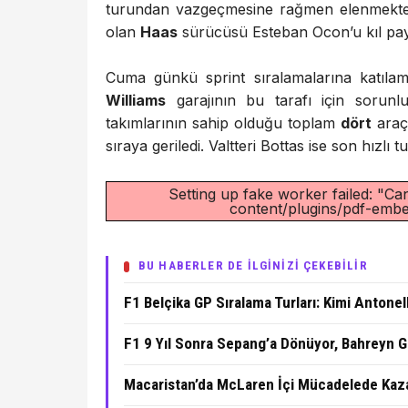
turundan vazgeçmesine rağmen elenmekten
olan
Haas
sürücüsü Esteban Ocon’u kıl payı 
Cuma günkü sprint sıralamalarına katılam
Williams
garajının bu tarafı için sorun
takımlarının sahip olduğu toplam
dört
araç
sıraya geriledi. Valtteri Bottas ise son hızlı
Setting up fake worker failed: "Can
content/plugins/pdf-embed
BU HABERLER DE İLGİNİZİ ÇEKEBİLİR
F1 Belçika GP Sıralama Turları: Kimi Antonel
F1 9 Yıl Sonra Sepang’a Dönüyor, Bahreyn G
Macaristan’da McLaren İçi Mücadelede Kaza