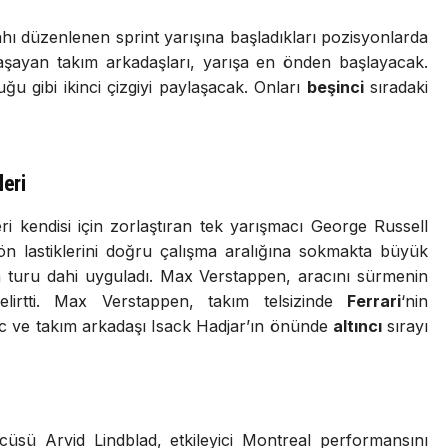
hı düzenlenen sprint yarışına başladıkları pozisyonlarda
aşayan takım arkadaşları, yarışa en önden başlayacak.
ğu gibi ikinci çizgiyi paylaşacak. Onları
beşinci
sıradaki
leri
eri kendisi için zorlaştıran tek yarışmacı George Russell
n ön lastiklerini doğru çalışma aralığına sokmakta büyük
ma turu dahi uyguladı. Max Verstappen, aracını sürmenin
lirtti. Max Verstappen, takım telsizinde
Ferrari
‘nin
erc ve takım arkadaşı Isack Hadjar’ın önünde
altıncı
sırayı
üsü Arvid Lindblad, etkileyici Montreal performansını