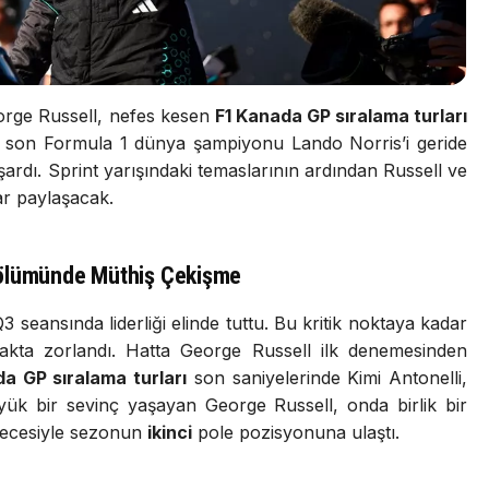
orge Russell, nefes kesen
F1 Kanada GP sıralama turları
e son Formula 1 dünya şampiyonu Lando Norris’i geride
rdı. Sprint yarışındaki temaslarının ardından Russell ve
rar paylaşacak.
Bölümünde Müthiş Çekişme
 seansında liderliği elinde tuttu. Bu kritik noktaya kadar
makta zorlandı. Hatta George Russell ilk denemesinden
a GP sıralama turları
son saniyelerinde Kimi Antonelli,
üyük bir sevinç yaşayan George Russell, onda birlik bir
recesiyle sezonun
ikinci
pole pozisyonuna ulaştı.