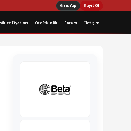
Giriş Yap
Kayıt Ol
iklet Fiyatları
OtoEtkinlik
Forum
İletişim