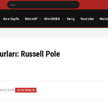
Ana Sayfa
MotoGP
WorldSBK
Yarış
Youtube
Motos
rları: Russell Pole
KATEGORI
OTOETKINLIK