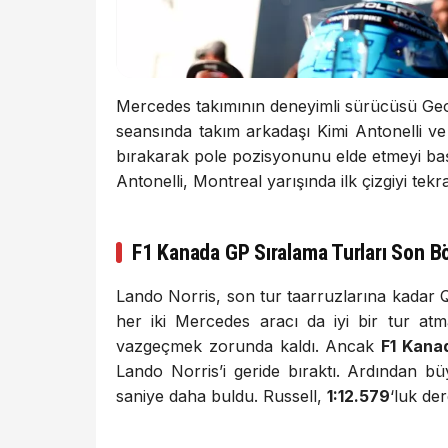
Mercedes takımının deneyimli sürücüsü Ge
seansında takım arkadaşı Kimi Antonelli v
bırakarak pole pozisyonunu elde etmeyi başa
Antonelli, Montreal yarışında ilk çizgiyi tek
F1 Kanada GP Sıralama Turları Son 
Lando Norris, son tur taarruzlarına kadar Q3
her iki Mercedes aracı da iyi bir tur at
vazgeçmek zorunda kaldı. Ancak
F1 Kanad
Lando Norris’i geride bıraktı. Ardından b
saniye daha buldu. Russell,
1:12.579
‘luk de