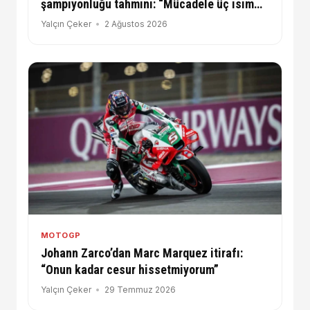
şampiyonluğu tahmini: “Mücadele üç isim
arasında geçecek”
Yalçın Çeker
2 Ağustos 2026
MOTOGP
Johann Zarco’dan Marc Marquez itirafı:
“Onun kadar cesur hissetmiyorum”
Yalçın Çeker
29 Temmuz 2026