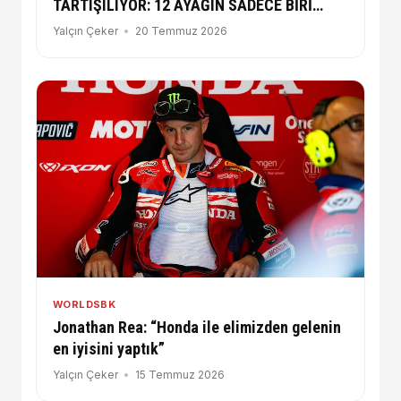
TARTIŞILIYOR: 12 AYAĞIN SADECE BİRİ
AVRUPA DIŞINDA
Yalçın Çeker
20 Temmuz 2026
WORLDSBK
Jonathan Rea: “Honda ile elimizden gelenin
en iyisini yaptık”
Yalçın Çeker
15 Temmuz 2026