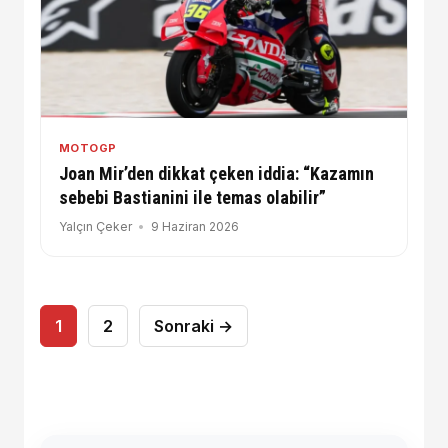
MOTOGP
Joan Mir’den dikkat çeken iddia: “Kazamın
sebebi Bastianini ile temas olabilir”
Yalçın Çeker
9 Haziran 2026
Yazı
1
2
Sonraki →
sayfalaması