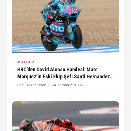
MOTOGP
HRC’den David Alonso Hamlesi: Marc
Marquez’in Eski Ekip Şefi Santi Hernandez
İle Çalışacak!
Ege Türker Ersan
24 Temmuz 2026