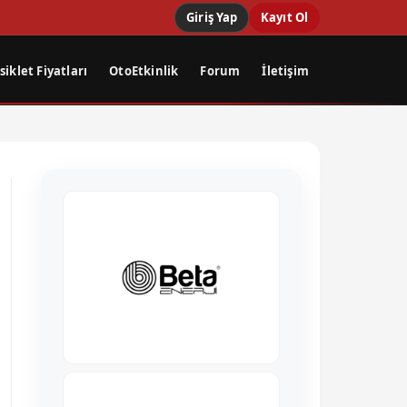
Giriş Yap
Kayıt Ol
iklet Fiyatları
OtoEtkinlik
Forum
İletişim