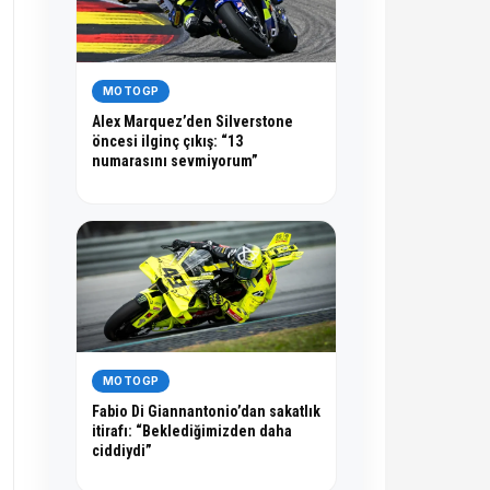
MOTOGP
Alex Marquez’den Silverstone
öncesi ilginç çıkış: “13
numarasını sevmiyorum”
MOTOGP
Fabio Di Giannantonio’dan sakatlık
itirafı: “Beklediğimizden daha
ciddiydi”