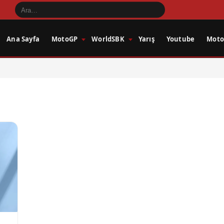
Ana Sayfa
MotoGP
WorldSBK
Yarış
Youtube
Motos