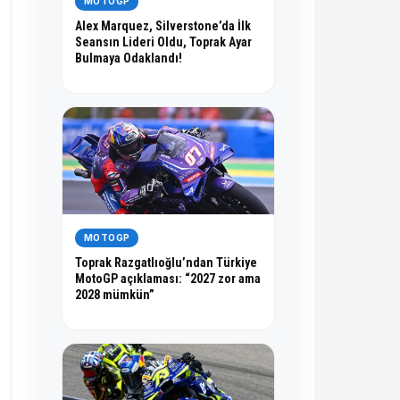
MOTOGP
Alex Marquez, Silverstone’da İlk
Seansın Lideri Oldu, Toprak Ayar
Bulmaya Odaklandı!
MOTOGP
Toprak Razgatlıoğlu’ndan Türkiye
MotoGP açıklaması: “2027 zor ama
2028 mümkün”