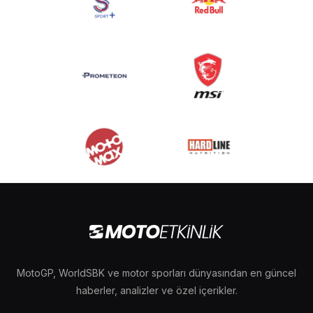
MotoGP, WorldSBK ve motor sporları dünyasından en güncel
haberler, analizler ve özel içerikler.