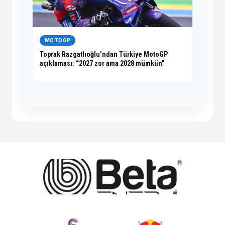
MOTOGP
Toprak Razgatlıoğlu’ndan Türkiye MotoGP
açıklaması: “2027 zor ama 2028 mümkün”