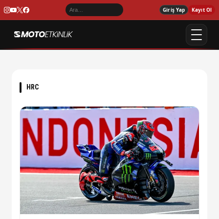
Giriş Yap
Kayıt Ol
HRC