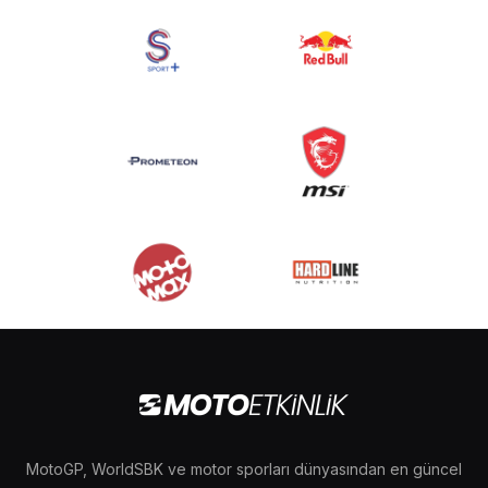
MotoGP, WorldSBK ve motor sporları dünyasından en güncel