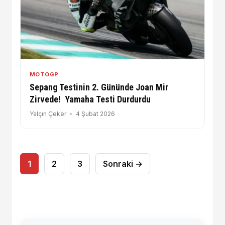
MOTOGP
Sepang Testinin 2. Gününde Joan Mir
Zirvede! Yamaha Testi Durdurdu
Yalçın Çeker
4 Şubat 2026
Yazı
1
2
3
Sonraki →
sayfalaması