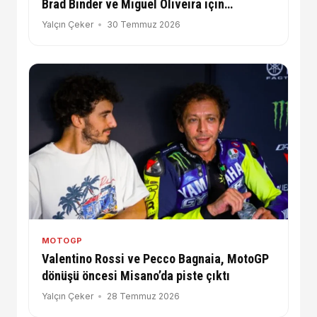
Brad Binder ve Miguel Oliveira için
WorldSBK iddiası
Yalçın Çeker
30 Temmuz 2026
MOTOGP
Valentino Rossi ve Pecco Bagnaia, MotoGP
dönüşü öncesi Misano’da piste çıktı
Yalçın Çeker
28 Temmuz 2026