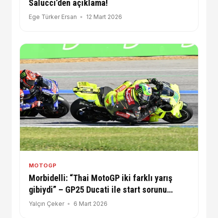
Salucci’den açıklama!
Ege Türker Ersan
12 Mart 2026
MOTOGP
Morbidelli: “Thai MotoGP iki farklı yarış
gibiydi” – GP25 Ducati ile start sorunu
sürüyor
Yalçın Çeker
6 Mart 2026