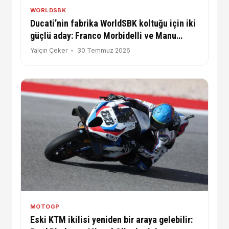
WORLDSBK
Ducati’nin fabrika WorldSBK koltuğu için iki
güçlü aday: Franco Morbidelli ve Manu
Gonzalez
Yalçın Çeker
30 Temmuz 2026
MOTOGP
Eski KTM ikilisi yeniden bir araya gelebilir: