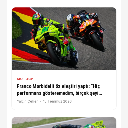
MOTOGP
Franco Morbidelli öz eleştiri yaptı: “Hiç
performans gösteremedim, birçok şeyi
değiştirmem gerekiyor”
Yalçın Çeker
15 Temmuz 2026