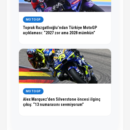
MOTOGP
Toprak Razgatlıoğlu’ndan Türkiye MotoGP
açıklaması: “2027 zor ama 2028 mümkün”
MOTOGP
Alex Marquez’den Silverstone öncesi ilginç
çıkış: “13 numarasını sevmiyorum”