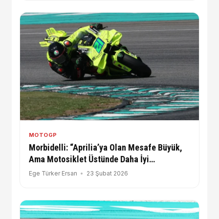
MOTOGP
Morbidelli: “Aprilia’ya Olan Mesafe Büyük,
Ama Motosiklet Üstünde Daha İyi
Hissediyorum”
Ege Türker Ersan
23 Şubat 2026