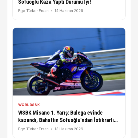
Sofuoğlu Kaza Yaptı Durumu İyi!
Ege Türker Ersan
14 Haziran 2026
WORLDSBK
WSBK Misano 1. Yarış: Bulega evinde
kazandı, Bahattin Sofuoğlu’ndan İstikrarlı
Mücadele!
Ege Türker Ersan
13 Haziran 2026