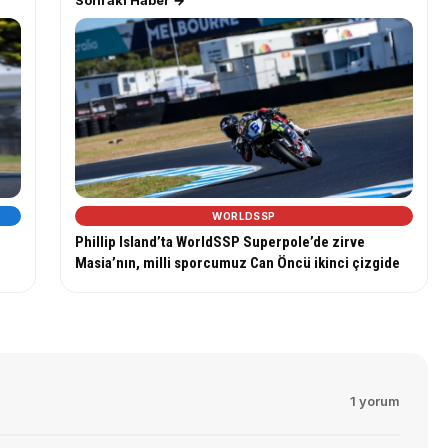
Sonraki Haber →
WORLDSSP
Phillip Island’ta WorldSSP Superpole’de zirve
Masia’nın, milli sporcumuz Can Öncü ikinci çizgide
1 yorum