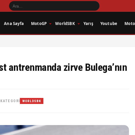
Ana Sayfa
MotoGP
WorldSBK
Yarış
Youtube
Motos
best antrenmanda zirve Bulega’nın
KATEGORI
•
WORLDSBK