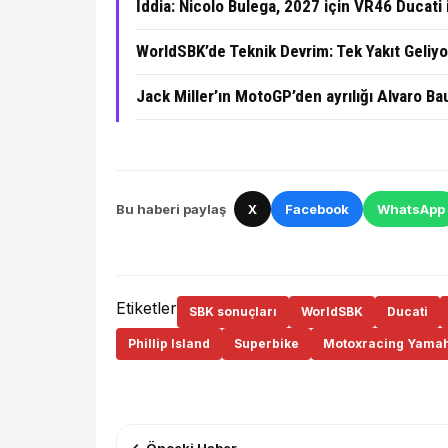
İddia: Nicolo Bulega, 2027 için VR46 Ducati 
WorldSBK’de Teknik Devrim: Tek Yakıt Geliyo
Jack Miller’ın MotoGP’den ayrılığı Alvaro Bau
Bu haberi paylaş
X
Facebook
WhatsApp
Etiketler
SBK sonuçları
WorldSBK
Ducati
Phillip Island
Superbike
Motoxracing Yama