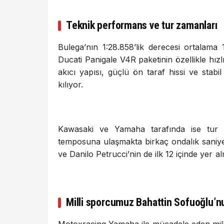
Teknik performans ve tur zamanları
Bulega’nın 1:28.858’lik derecesi ortalam
Ducati Panigale V4R paketinin özellikle hızlı
akıcı yapısı, güçlü ön taraf hissi ve stabil
kılıyor.
Kawasaki ve Yamaha tarafında ise tur z
temposuna ulaşmakta birkaç ondalık saniyel
ve Danilo Petrucci’nin de ilk 12 içinde yer a
Milli sporcumuz Bahattin Sofuoğlu’n
Motoxracing Yamaha ile mücadele eden milli