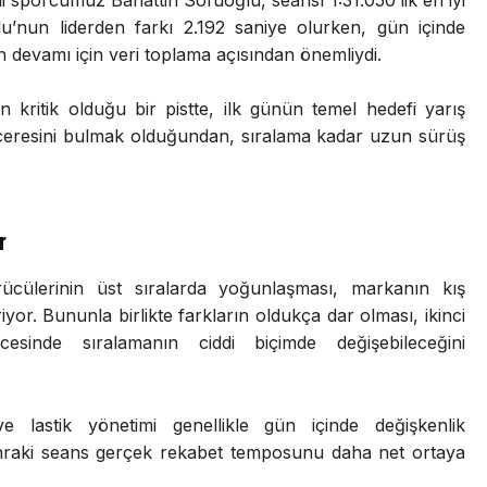
u’nun liderden farkı 2.192 saniye olurken, gün içinde
un devamı için veri toplama açısından önemliydi.
nın kritik olduğu bir pistte, ilk günün temel hedefi yarış
ceresini bulmak olduğundan, sıralama kadar uzun sürüş
r
ücülerinin üst sıralarda yoğunlaşması, markanın kış
riyor. Bununla birlikte farkların oldukça dar olması, ikinci
inde sıralamanın ciddi biçimde değişebileceğini
 ve lastik yönetimi genellikle gün içinde değişkenlik
onraki seans gerçek rekabet temposunu daha net ortaya