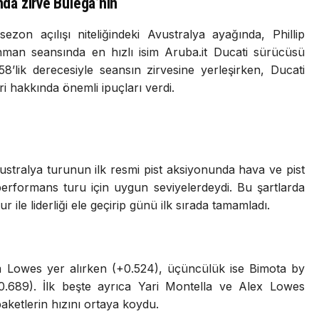
nda zirve Bulega’nın
on açılışı niteliğindeki Avustralya ayağında, Phillip
renman seansında en hızlı isim Aruba.it Ducati sürücüsü
8’lik derecesiyle seansın zirvesine yerleşirken, Ducati
ri hakkında önemli ipuçları verdi.
tralya turunun ilk resmi pist aksiyonunda hava ve pist
 performans turu için uygun seviyelerdeydi. Bu şartlarda
r ile liderliği ele geçirip günü ilk sırada tamamladı.
m Lowes yer alırken (+0.524), üçüncülük ise Bimota by
0.689). İlk beşte ayrıca Yari Montella ve Alex Lowes
aketlerin hızını ortaya koydu.