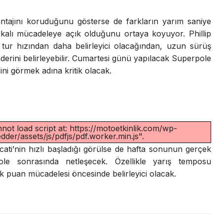
vantajını koruduğunu gösterse de farkların yarım saniye
kalı mücadeleye açık olduğunu ortaya koyuyor. Phillip
 tur hızından daha belirleyici olacağından, uzun sürüş
 kaderini belirleyebilir. Cumartesi günü yapılacak Superpole
ni görmek adına kritik olacak.
not load script at: https://motoetkinlik.com/wp-
der/assets/js/pdfjs/pdf.worker.min.js".
ucati’nin hızlı başladığı görülse de hafta sonunun gerçek
le sonrasında netleşecek. Özellikle yarış temposu
lk puan mücadelesi öncesinde belirleyici olacak.