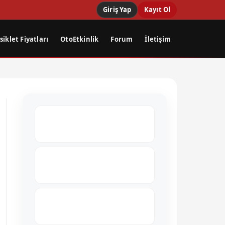
Giriş Yap
Kayıt Ol
iklet Fiyatları
OtoEtkinlik
Forum
İletişim