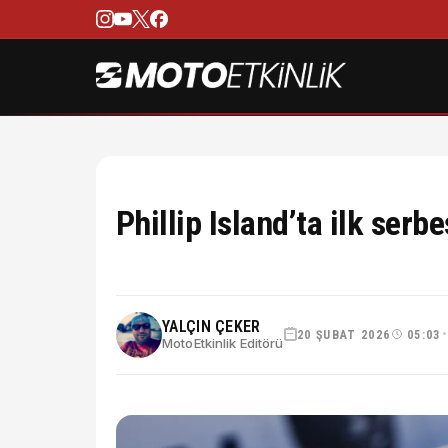
Phillip Island’ta ilk ser
YALÇIN ÇEKER
20 ŞUBAT 2026
05:03
MotoEtkinlik Editörü