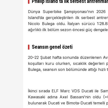
Phillip Island’ta ilk serbest antrenma
Dünya Superbike Şampiyonası’nın 2026 sez
Island’da gerçekleştirilen ilk serbest ant
Nicolo Bulega oldu. İtalyan sürücü 1:28.85
ağırlıklı ilk bölüm sezon öncesi güç dengele
Seansın genel özeti
20–22 Şubat hafta sonunda düzenlenen Avus
koşulları kuru olurken, sıcaklık değerleri
Bulega, seansın son bölümünde attığı hızlı tu
İkinci sırada ELF Marc VDS Ducati ile Sa
Kawasaki adına Axel Bassani’nin oldu (+
bulunarak Ducati ve Bimota-Ducati temelli p