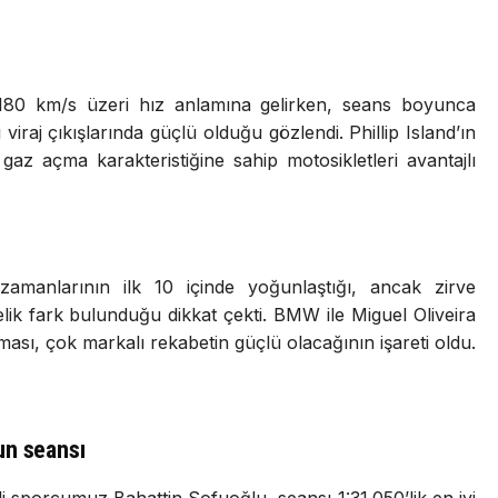
a 180 km/s üzeri hız anlamına gelirken, seans boyunca
 viraj çıkışlarında güçlü olduğu gözlendi. Phillip Island’ın
 gaz açma karakteristiğine sahip motosikletleri avantajlı
amanlarının ilk 10 içinde yoğunlaştığı, ancak zirve
ik fark bulunduğu dikkat çekti. BMW ile Miguel Oliveira
lması, çok markalı rekabetin güçlü olacağının işareti oldu.
un seansı
 sporcumuz Bahattin Sofuoğlu, seansı 1:31.050’lik en iyi