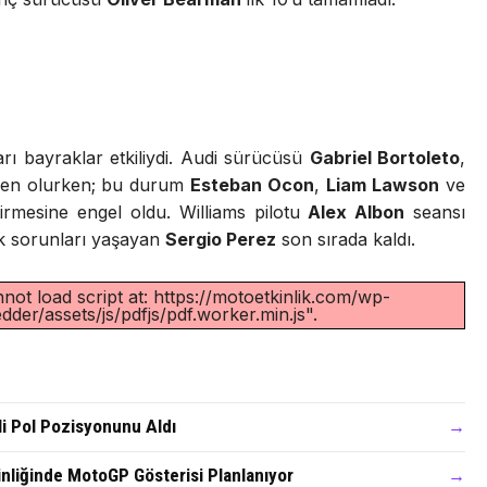
rı bayraklar etkiliydi. Audi sürücüsü
Gabriel Bortoleto
,
neden olurken; bu durum
Esteban Ocon
,
Liam Lawson
ve
iştirmesine engel oldu. Williams pilotu
Alex Albon
seansı
lık sorunları yaşayan
Sergio Perez
son sırada kaldı.
not load script at: https://motoetkinlik.com/wp-
der/assets/js/pdfjs/pdf.worker.min.js".
li Pol Pozisyonunu Aldı
→
nliğinde MotoGP Gösterisi Planlanıyor
→