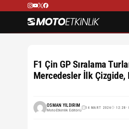
F1 Çin GP Sıralama Turlar
Mercedesler İlk Çizgide, 
OSMAN YILDIRIM
14 MART 2026
12:28
•
MotoEtkinlik Editörü