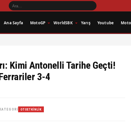
Ana Sayfa
MotoGP
WorldSBK
Yarış
Youtube
Motos
ı: Kimi Antonelli Tarihe Geçti!
Ferrariler 3-4
KATEGORI
OTOETKINLIK