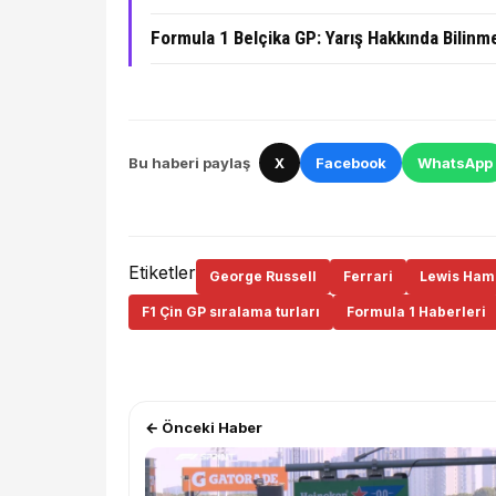
Formula 1 Belçika GP: Yarış Hakkında Bilinme
Bu haberi paylaş
X
Facebook
WhatsApp
Etiketler
George Russell
Ferrari
Lewis Hami
F1 Çin GP sıralama turları
Formula 1 Haberleri
← Önceki Haber