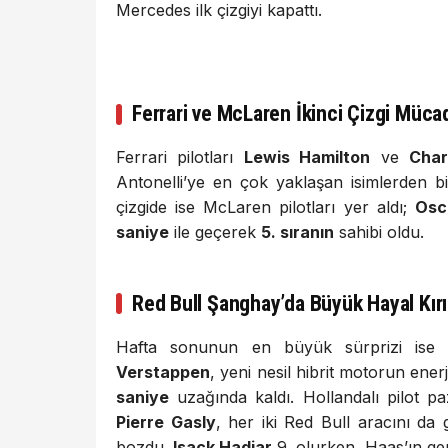
Mercedes ilk çizgiyi kapattı.
Ferrari ve McLaren İkinci Çizgi Müca
Ferrari pilotları
Lewis Hamilton
ve
Char
Antonelli’ye en çok yaklaşan isimlerden bi
çizgide ise McLaren pilotları yer aldı;
Osca
saniye
ile geçerek
5. sıranın
sahibi oldu.
Red Bull Şanghay’da Büyük Hayal Kırık
Hafta sonunun en büyük sürprizi ise 
Verstappen
, yeni nesil hibrit motorun ener
saniye
uzağında kaldı. Hollandalı pilot 
Pierre Gasly
, her iki Red Bull aracını da
bozdu.
Isack Hadjar
9. olurken, Haas’ın g