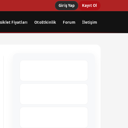
Giriş Yap
Kayıt Ol
iklet Fiyatları
OtoEtkinlik
Forum
İletişim