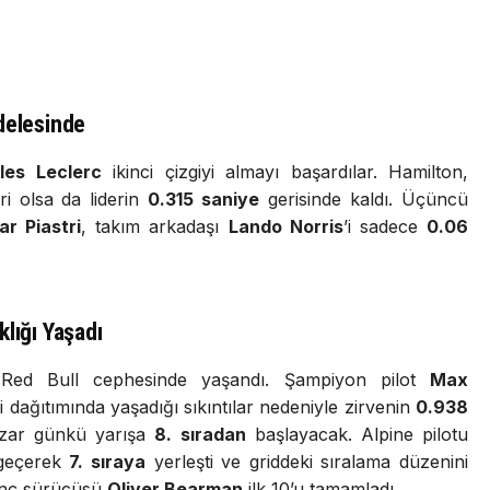
delesinde
les Leclerc
ikinci çizgiyi almayı başardılar. Hamilton,
ri olsa da liderin
0.315 saniye
gerisinde kaldı. Üçüncü
r Piastri
, takım arkadaşı
Lando Norris
’i sadece
0.06
lığı Yaşadı
Red Bull cephesinde yaşandı. Şampiyon pilot
Max
ji dağıtımında yaşadığı sıkıntılar nedeniyle zirvenin
0.938
pazar günkü yarışa
8. sıradan
başlayacak. Alpine pilotu
 geçerek
7. sıraya
yerleşti ve griddeki sıralama düzenini
enç sürücüsü
Oliver Bearman
ilk 10’u tamamladı.