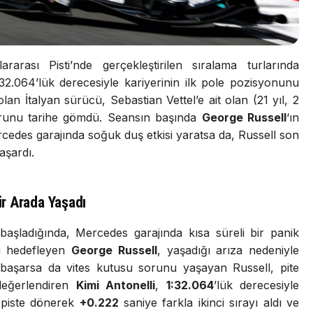
rası Pisti’nde gerçekleştirilen sıralama turlarında
:32.064’lük derecesiyle kariyerinin ilk pole pozisyonunu
lan İtalyan sürücü, Sebastian Vettel’e ait olan (21 yıl, 2
orunu tarihe gömdü. Seansın başında
George Russell
‘ın
cedes garajında soğuk duş etkisi yaratsa da, Russell son
aşardı.
r Arada Yaşadı
aşladığında, Mercedes garajında kısa süreli bir panik
nu hedefleyen
George Russell
, yaşadığı arıza nedeniyle
ı başarsa da vites kutusu sorunu yaşayan Russell, pite
değerlendiren
Kimi Antonelli
,
1:32.064
’lük derecesiyle
a piste dönerek
+0.222
saniye farkla ikinci sırayı aldı ve