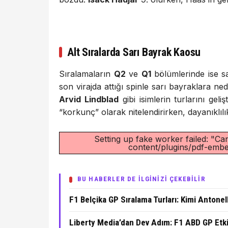
Alt Sıralarda Sarı Bayrak Kaosu
Sıralamaların
Q2
ve
Q1
bölümlerinde ise sa
son virajda attığı spinle sarı bayraklara 
Arvid Lindblad
gibi isimlerin turlarını gel
“korkunç” olarak nitelendirirken, dayanıklı
Setting up fake worker failed: "Can
content/plugins/pdf-embed
BU HABERLER DE İLGİNİZİ ÇEKEBİLİR
F1 Belçika GP Sıralama Turları: Kimi Antonel
Liberty Media’dan Dev Adım: F1 ABD GP Etki