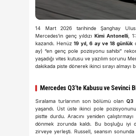
14 Mart 2026 tarihinde Şanghay Uluslara
Mercedes’in genç yıldızı
Kimi Antonelli
, 1
kazandı. Henüz
19 yıl, 6 ay ve 18 günlük
o
ay) “en genç pole pozisyonu sahibi” rek
yaşadığı vites kutusu ve yazılım sorunu Mer
dakikada piste dönerek ikinci sırayı almayı b
Mercedes Q3’te Kabusu ve Sevinci Bi
Sıralama turlarının son bölümü olan
Q3
b
yaşandı. Üst üste ikinci pole pozisyonu
pistte durdu. Aracını yeniden çalıştırmay
dönmek zorunda kaldı. Bu boşluğu iyi 
zirveye yerleşti. Russell, seansın sonund