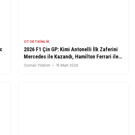
OTOETKINLIK
rc
2026 F1 Çin GP: Kimi Antonelli İlk Zaferini
Mercedes ile Kazandı, Hamilton Ferrari ile
Podyumda!
Osman Yıldırım
15 Mart 2026