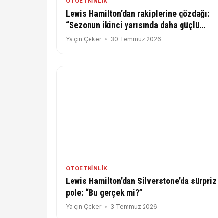
OTOETKINLIK
Lewis Hamilton’dan rakiplerine gözdağı:
“Sezonun ikinci yarısında daha güçlü
olacağım”
Yalçın Çeker
30 Temmuz 2026
OTOETKINLIK
Lewis Hamilton’dan Silverstone’da sürpriz
pole: “Bu gerçek mi?”
Yalçın Çeker
3 Temmuz 2026