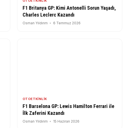
OTOETKINLIK
F1 Britanya GP: Kimi Antonelli Sorun Yaşadı,
Charles Leclerc Kazandı
Osman Yıldırım
6 Temmuz 2026
OTOETKINLIK
F1 Barselona GP: Lewis Hamilton Ferrari ile
İlk Zaferini Kazandı
Osman Yıldırım
15 Haziran 2026