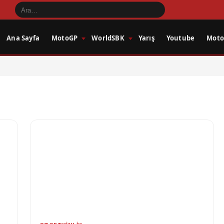
Ana Sayfa
MotoGP
WorldSBK
Yarış
Youtube
Motos