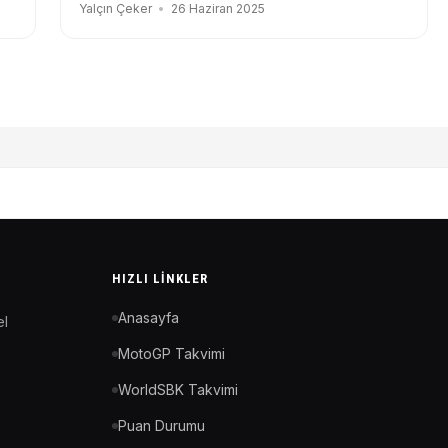
Gidermeye Çalışıyor
Yalçın Çeker
26 Haziran 2025
HIZLI LINKLER
Anasayfa
el
MotoGP Takvimi
WorldSBK Takvimi
Puan Durumu