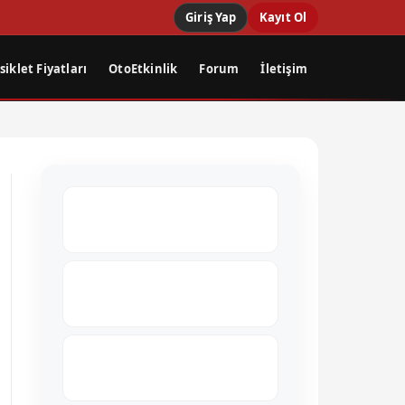
Giriş Yap
Kayıt Ol
iklet Fiyatları
OtoEtkinlik
Forum
İletişim