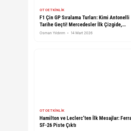
OTOETKINLIK
F1 Çin GP Sıralama Turları: Kimi Antonelli
Tarihe Geçti! Mercedesler İlk Çizgide,
Ferrariler 3-4
Osman Yıldırım
14 Mart 2026
OTOETKINLIK
Hamilton ve Leclerc’ten İlk Mesajlar: Ferra
SF-26 Piste Çıktı