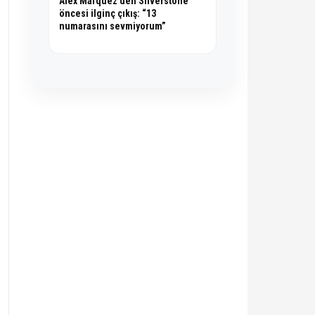
Alex Marquez’den Silverstone
öncesi ilginç çıkış: “13
numarasını sevmiyorum”