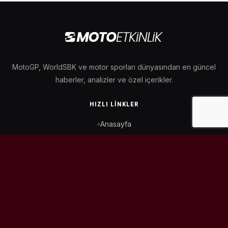
MotoGP, WorldSBK ve motor sporları dünyasından en güncel
haberler, analizler ve özel içerikler.
HIZLI LINKLER
Anasayfa
MotoGP Takvimi
WorldSBK Takvimi
Puan Durumu
İletişim
BIZI TAKIP ET