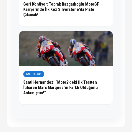
Geri Dönüyor: Toprak Razgatlıoğlu MotoGP
Kariyerinde İlk Kez Silverstone’da Piste
Çıkacak!
MOTOGP
Santi Hernandez: “Moto2’deki İlk Testten
İtibaren Marc Marquez’in Farklı Olduğunu
Anlamıştım!”