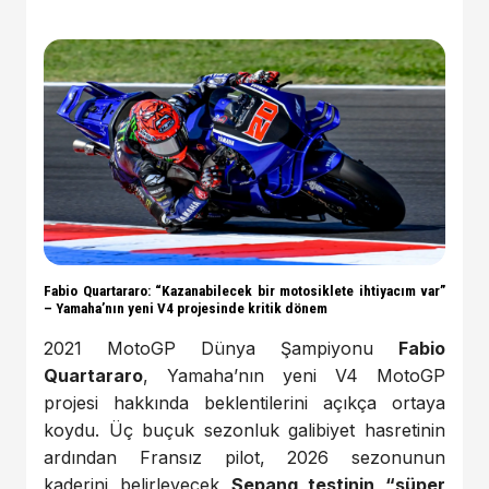
Fabio Quartararo: “Kazanabilecek bir motosiklete ihtiyacım var”
– Yamaha’nın yeni V4 projesinde kritik dönem
2021 MotoGP Dünya Şampiyonu
Fabio
Quartararo
, Yamaha’nın yeni V4 MotoGP
projesi hakkında beklentilerini açıkça ortaya
koydu. Üç buçuk sezonluk galibiyet hasretinin
ardından Fransız pilot, 2026 sezonunun
kaderini belirleyecek
Sepang testinin “süper