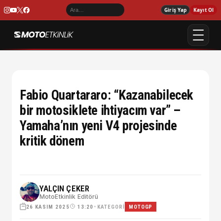
Giriş Yap
Kayıt Ol
Fabio Quartararo: “Kazanabilecek
bir motosiklete ihtiyacım var” –
Yamaha’nın yeni V4 projesinde
kritik dönem
YALÇIN ÇEKER
MotoEtkinlik Editörü
26 KASIM 2025
•
KATEGORI
13:20
MOTOGP