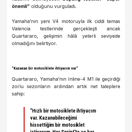
önemli”
olduğunu vurguladı.
Yamaha’nın yeni V4 motoruyla ilk ciddi temas
Valencia testlerinde gerçekleşti ancak
Quartararo, gelişimin hâlâ yeterli seviyede
olmadığını belirtiyor.
“Kazanan bir motosiklete ihtiyacım var”
Quartararo, Yamaha’nın Inline-4 M1 ile geçirdiği
zorlu sezonların ardından artık net taleplere
sahip:
“Hızlı bir motosiklete ihtiyacım
var. Kazanabileceğimi
hissettiğim bir motosiklet
istiyorum. Her Sprint’te ve her