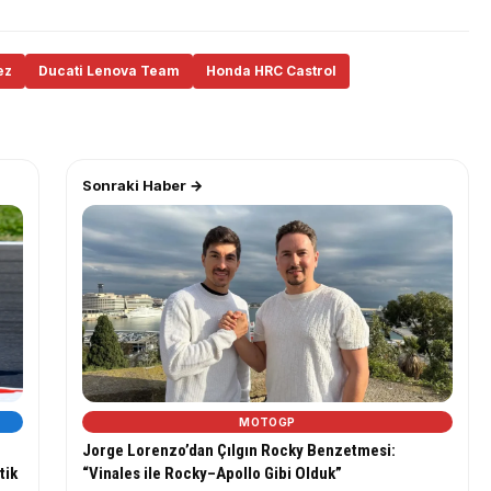
ez
Ducati Lenova Team
Honda HRC Castrol
Sonraki Haber →
MOTOGP
Jorge Lorenzo’dan Çılgın Rocky Benzetmesi:
tik
“Vinales ile Rocky–Apollo Gibi Olduk”