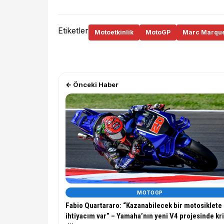
Etiketler
Motoetkinlik
MotoGP
Marc Marqu
← Önceki Haber
MOTOGP
Fabio Quartararo: “Kazanabilecek bir motosiklete
ihtiyacım var” – Yamaha’nın yeni V4 projesinde kri