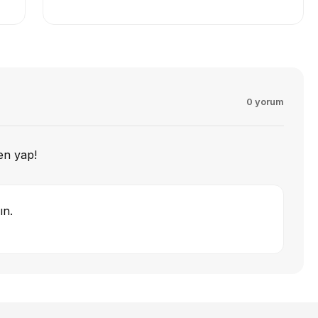
0 yorum
en yap!
ın.