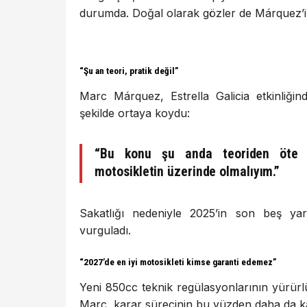
durumda. Doğal olarak gözler de Márquez’in
“Şu an teori, pratik değil”
Marc Márquez, Estrella Galicia etkinliğ
şekilde ortaya koydu:
“Bu konu şu anda teoriden öte d
motosikletin üzerinde olmalıyım.”
Sakatlığı nedeniyle 2025’in son beş yar
vurguladı.
“2027’de en iyi motosikleti kimse garanti edemez”
Yeni 850cc teknik regülasyonlarının yürür
Marc, karar sürecinin bu yüzden daha da ka