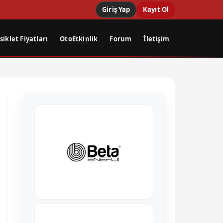
Giriş Yap
Kayıt Ol
iklet Fiyatları
OtoEtkinlik
Forum
İletişim