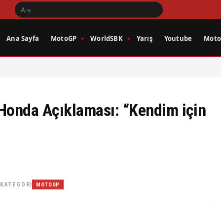
Ana Sayfa
MotoGP
WorldSBK
Yarış
Youtube
Motos
onda Açıklaması: “Kendim için
KATEGORI
MOTOGP