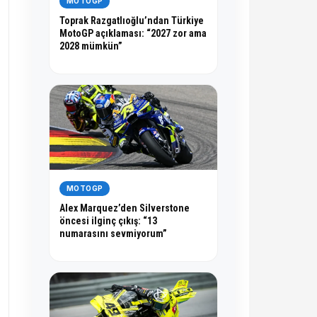
MOTOGP
Toprak Razgatlıoğlu’ndan Türkiye
MotoGP açıklaması: “2027 zor ama
2028 mümkün”
MOTOGP
Alex Marquez’den Silverstone
öncesi ilginç çıkış: “13
numarasını sevmiyorum”