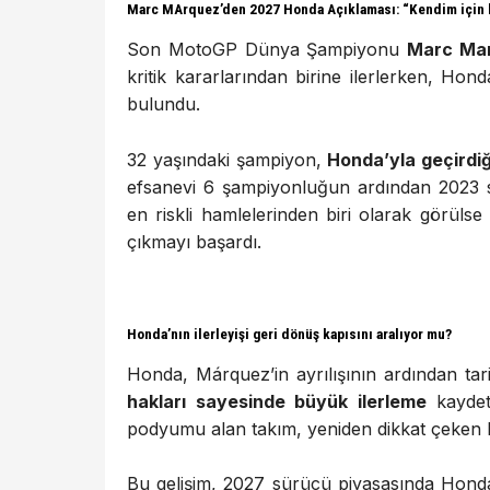
Marc MArquez’den 2027 Honda Açıklaması: “Kendim için b
Son MotoGP Dünya Şampiyonu
Marc Ma
kritik kararlarından birine ilerlerken, Ho
bulundu.
32 yaşındaki şampiyon,
Honda’yla geçirdiği
efsanevi 6 şampiyonluğun ardından 2023 so
en riskli hamlelerinden biri olarak görül
çıkmayı başardı.
Honda’nın ilerleyişi geri dönüş kapısını aralıyor mu?
Honda, Márquez’in ayrılışının ardından ta
hakları sayesinde büyük ilerleme
kaydett
podyumu alan takım, yeniden dikkat çeken b
Bu gelişim, 2027 sürücü piyasasında Honda