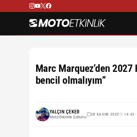
Marc Marquez’den 2027 H
bencil olmalıyım”
YALÇIN ÇEKER
28 KASIM 2025
14:42
•
MotoEtkinlik Editörü