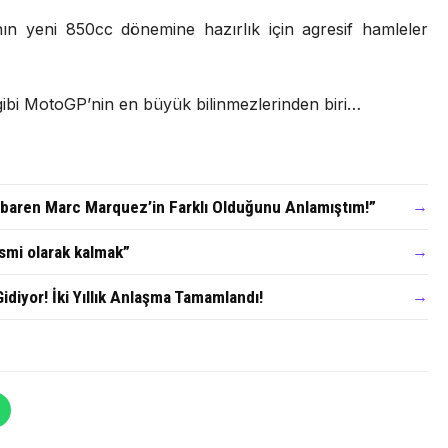
n yeni 850cc dönemine hazırlık için agresif hamleler
ibi MotoGP’nin en büyük bilinmezlerinden biri…
tibaren Marc Marquez’in Farklı Olduğunu Anlamıştım!”
→
ismi olarak kalmak”
→
diyor! İki Yıllık Anlaşma Tamamlandı!
→