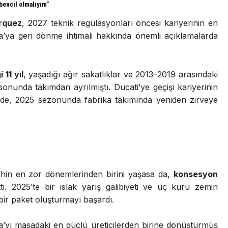
encil olmalıyım”
rquez
, 2027 teknik regülasyonları öncesi kariyerinin en
nda’ya geri dönme ihtimali hakkında önemli açıklamalarda
 11 yıl
, yaşadığı ağır sakatlıklar ve 2013–2019 arasındaki
nunda takımdan ayrılmıştı. Ducati’ye geçişi kariyerinin
se de, 2025 sezonunda fabrika takımında yeniden zirveye
rihin en zor dönemlerinden birini yaşasa da,
konsesyon
i. 2025’te bir ıslak yarış galibiyeti ve üç kuru zemin
ir paket oluşturmayı başardı.
’yı masadaki en güçlü üreticilerden birine dönüştürmüş