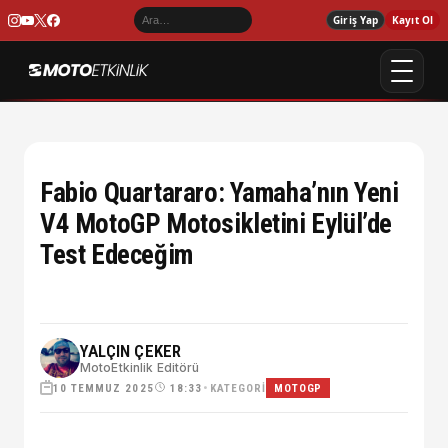
Giriş Yap
Kayıt Ol
Fabio Quartararo: Yamaha’nın Yeni
V4 MotoGP Motosikletini Eylül’de
Test Edeceğim
YALÇIN ÇEKER
MotoEtkinlik Editörü
10 TEMMUZ 2025
•
KATEGORI
18:33
MOTOGP