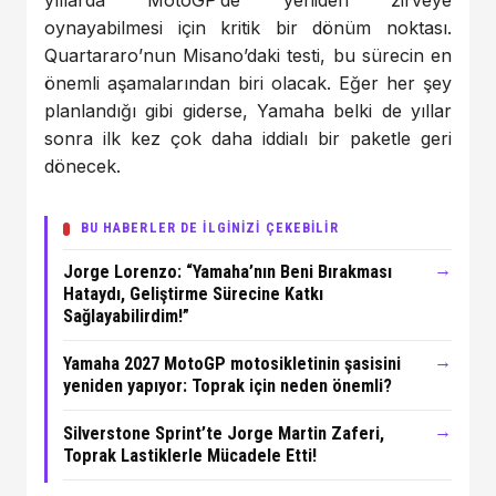
yıllarda MotoGP’de yeniden zirveye
oynayabilmesi için kritik bir dönüm noktası.
Quartararo’nun Misano’daki testi, bu sürecin en
önemli aşamalarından biri olacak. Eğer her şey
planlandığı gibi giderse, Yamaha belki de yıllar
sonra ilk kez çok daha iddialı bir paketle geri
dönecek.
BU HABERLER DE İLGİNİZİ ÇEKEBİLİR
→
Jorge Lorenzo: “Yamaha’nın Beni Bırakması
Hataydı, Geliştirme Sürecine Katkı
Sağlayabilirdim!”
→
Yamaha 2027 MotoGP motosikletinin şasisini
yeniden yapıyor: Toprak için neden önemli?
→
Silverstone Sprint’te Jorge Martin Zaferi,
Toprak Lastiklerle Mücadele Etti!