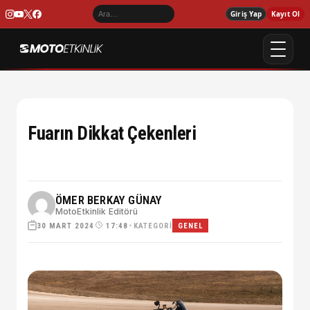
Giriş Yap
Kayıt Ol
Fuarın Dikkat Çekenleri
ÖMER BERKAY GÜNAY
MotoEtkinlik Editörü
30 MART 2024
•
KATEGORI
17:48
GENEL