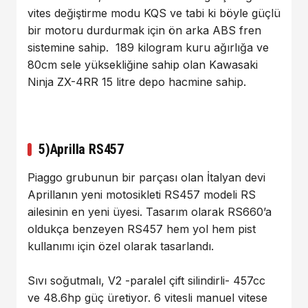
vites değiştirme modu KQS ve tabi ki böyle güçlü
bir motoru durdurmak için ön arka ABS fren
sistemine sahip. 189 kilogram kuru ağırlığa ve
80cm sele yüksekliğine sahip olan Kawasaki
Ninja ZX-4RR 15 litre depo hacmine sahip.
5)Aprilla RS457
Piaggo grubunun bir parçası olan İtalyan devi
Aprillanın yeni motosikleti RS457 modeli RS
ailesinin en yeni üyesi. Tasarım olarak RS660’a
oldukça benzeyen RS457 hem yol hem pist
kullanımı için özel olarak tasarlandı.
Sıvı soğutmalı, V2 -paralel çift silindirli- 457cc
ve 48.6hp güç üretiyor. 6 vitesli manuel vitese