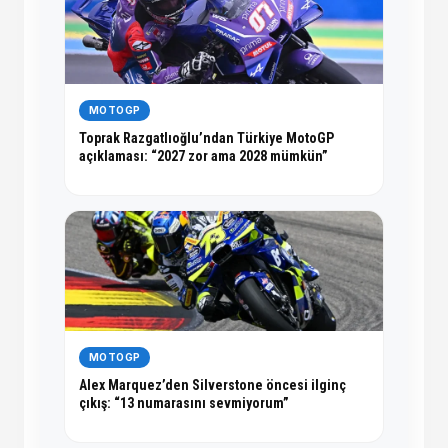
MOTOGP
Toprak Razgatlıoğlu’ndan Türkiye MotoGP
açıklaması: “2027 zor ama 2028 mümkün”
MOTOGP
Alex Marquez’den Silverstone öncesi ilginç
çıkış: “13 numarasını sevmiyorum”