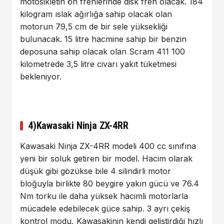
motosikletin ön frenlerinde disk fren olacak. 184
kilogram ıslak ağırlığa sahip olacak olan
motorun 79,5 cm de bir sele yüksekliği
bulunacak. 15 litre hacmine sahip bir benzin
deposuna sahip olacak olan Scram 411 100
kilometrede 3,5 litre civarı yakıt tüketmesi
bekleniyor.
4)Kawasaki Ninja ZX-4RR
Kawasaki Ninja ZX-4RR modeli 400 cc sınıfına
yeni bir soluk getiren bir model. Hacim olarak
düşük gibi gözükse bile 4 silindirli motor
bloğuyla birlikte 80 beygire yakın gücü ve 76.4
Nm torku ile daha yüksek hacimli motorlarla
mücadele edebilecek güce sahip. 3 ayrı çekiş
kontrol modu, Kawasakinin kendi geliştirdiği hızlı