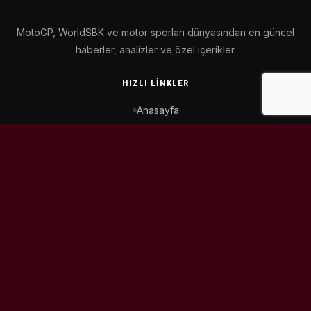
MotoGP, WorldSBK ve motor sporları dünyasından en güncel
haberler, analizler ve özel içerikler.
HIZLI LINKLER
Anasayfa
MotoGP Takvimi
WorldSBK Takvimi
Puan Durumu
İletişim
BIZI TAKIP ET