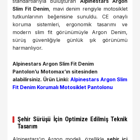
standartlarıyla buluşturan
Alpinestars Argon
Slim Fit Denim
, mavi denim rengiyle motosiklet
tutkunlarının beğenisine sunuldu. CE onaylı
koruma sistemleri, ergonomik tasarımı ve
modern slim fit görünümüyle Argon Denim,
sürüş güvenliğiyle günlük şık görünümü
harmanlıyor.
Alpinestars Argon Slim Fit Denim
Pantolon’u
Motomax’ın sitesinden
alabilirsiniz. Ürün Linki:
Alpinestars Argon Slim
Fit Denim Korumalı Motosiklet Pantolonu
Şehir Sürüşü İçin Optimize Edilmiş Teknik
Tasarım
Alpinestars’ın Argon modeli, özellikle
şehir içi