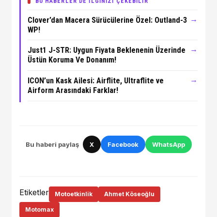
BU HABERLER DE İLGİNİZİ ÇEKEBİLİR
→
Clover’dan Macera Sürücülerine Özel: Outland-3
WP!
→
Just1 J-STR: Uygun Fiyata Beklenenin Üzerinde
Üstün Koruma Ve Donanım!
→
ICON’un Kask Ailesi: Airflite, Ultraflite ve
Airform Arasındaki Farklar!
Bu haberi paylaş
X
Facebook
WhatsApp
Etiketler
Motoetkinlik
Ahmet Köseoğlu
Motomax