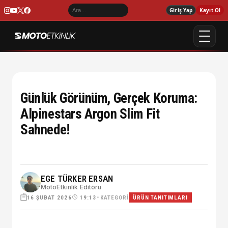
Giriş Yap
Kayıt Ol
Günlük Görünüm, Gerçek Koruma:
Alpinestars Argon Slim Fit
Sahnede!
EGE TÜRKER ERSAN
MotoEtkinlik Editörü
16 ŞUBAT 2026
•
KATEGORI
19:13
ÜRÜN TANITIMLARI