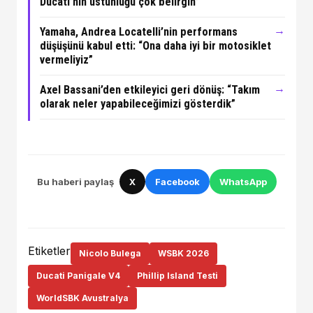
Ducati’nin üstünlüğü çok belirgin”
→
Yamaha, Andrea Locatelli’nin performans
düşüşünü kabul etti: “Ona daha iyi bir motosiklet
vermeliyiz”
→
Axel Bassani’den etkileyici geri dönüş: “Takım
olarak neler yapabileceğimizi gösterdik”
Bu haberi paylaş
X
Facebook
WhatsApp
Etiketler
Nicolo Bulega
WSBK 2026
Ducati Panigale V4
Phillip Island Testi
WorldSBK Avustralya