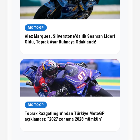
MOTOGP
Alex Marquez, Silverstone’da İlk Seansın Lideri
Oldu, Toprak Ayar Bulmaya Odaklandı!
MOTOGP
Toprak Razgatlıoğlu’ndan Türkiye MotoGP
açıklaması: “2027 zor ama 2028 mümkün”