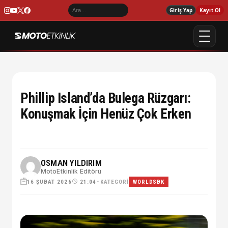
Giriş Yap
Kayıt Ol
Phillip Island’da Bulega Rüzgarı:
Konuşmak İçin Henüz Çok Erken
OSMAN YILDIRIM
MotoEtkinlik Editörü
16 ŞUBAT 2026
•
KATEGORI
21:04
WORLDSBK