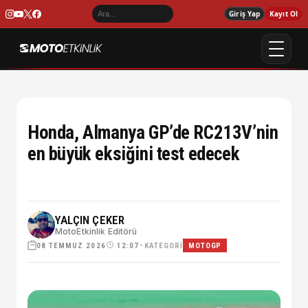
Giriş Yap
Kayıt Ol
Honda, Almanya GP’de RC213V’nin
en büyük eksiğini test edecek
YALÇIN ÇEKER
MotoEtkinlik Editörü
08 TEMMUZ 2026
•
KATEGORI
12:07
MOTOGP