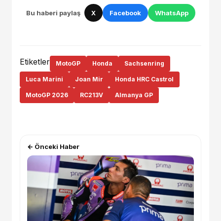
Bu haberi paylaş
X
Facebook
WhatsApp
Etiketler
MotoGP
Honda
Sachsenring
Luca Marini
Joan Mir
Honda HRC Castrol
MotoGP 2026
RC213V
Almanya GP
← Önceki Haber