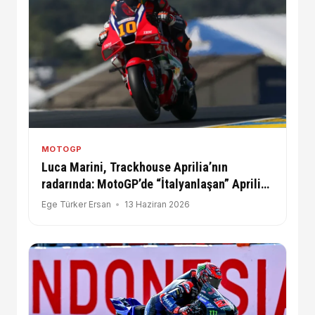
MOTOGP
Luca Marini, Trackhouse Aprilia’nın
radarında: MotoGP’de “İtalyanlaşan” Aprilia
projesi güçleniyor!
Ege Türker Ersan
13 Haziran 2026