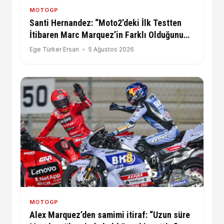
MOTOGP
Santi Hernandez: “Moto2’deki İlk Testten
İtibaren Marc Marquez’in Farklı Olduğunu
Anlamıştım!”
Ege Türker Ersan
5 Ağustos 2026
MOTOGP
Alex Marquez’den samimi itiraf: “Uzun süre