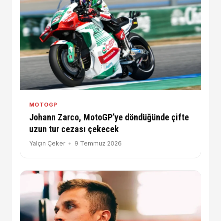
MOTOGP
Johann Zarco, MotoGP’ye döndüğünde çifte
uzun tur cezası çekecek
Yalçın Çeker
9 Temmuz 2026