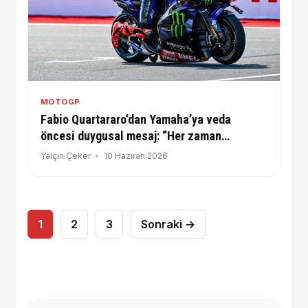
MOTOGP
Fabio Quartararo’dan Yamaha’ya veda
öncesi duygusal mesaj: “Her zaman
minnettar olacağım”
Yalçın Çeker
10 Haziran 2026
Yazı
1
2
3
Sonraki →
sayfalaması