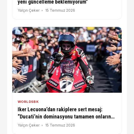
yeni güncelleme beklemiyorum”
Yalçın Çeker
15 Temmuz 2026
WORLDSBK
Iker Lecuona’dan rakiplere sert mesaj:
“Ducati’nin dominasyonu tamamen onların
suçu”
Yalçın Çeker
15 Temmuz 2026