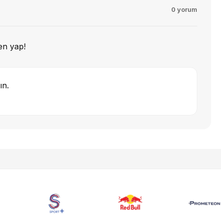
0 yorum
en yap!
ın.