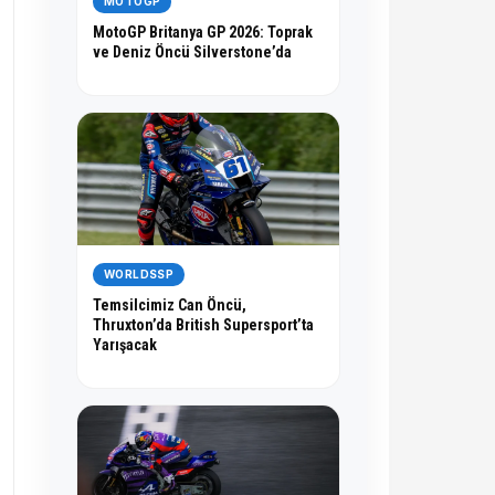
MOTOGP
MotoGP Britanya GP 2026: Toprak
ve Deniz Öncü Silverstone’da
WORLDSSP
Temsilcimiz Can Öncü,
Thruxton’da British Supersport’ta
Yarışacak