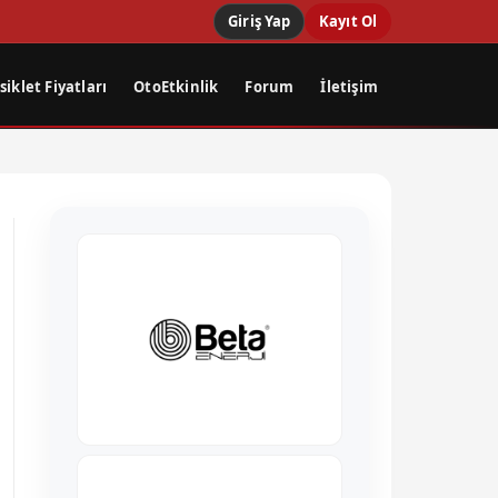
Giriş Yap
Kayıt Ol
iklet Fiyatları
OtoEtkinlik
Forum
İletişim