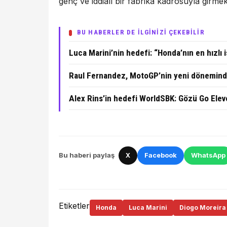
genç ve iddialı bir fabrika kadrosuyla girmek
BU HABERLER DE İLGİNİZİ ÇEKEBİLİR
Luca Marini’nin hedefi: “Honda’nın en hızlı 
Raul Fernandez, MotoGP’nin yeni döneminde
Alex Rins’in hedefi WorldSBK: Gözü Go Elev
Bu haberi paylaş
X
Facebook
WhatsApp
Etiketler
Honda
Luca Marini
Diogo Moreira