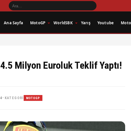
Ana Sayfa
MotoGP
WorldSBK
Yarış
Youtube
Motos
4.5 Milyon Euroluk Teklif Yaptı!
34
KATEGORI
•
MOTOGP