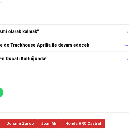
.
ismi olarak kalmak”
→
 de Trackhouse Aprilia ile devam edecek
→
en Ducati Koltuğunda!
→
Johann Zarco
Joan Mir
Honda HRC Castrol