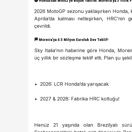
🔴
Honda’dan Moto2’ye Büyük Yatırım: Moreira’ya 3 Yıllık F
2026 MotoGP sezonu yaklaşırken Honda, kad
Aprilia’da kalması netleşirken, HRC’nin
çevrildi.
🏁
Moreira’ya 4.5 Milyon Euroluk Dev Teklif!
Sky Italia’nın haberine göre Honda, Moreir
üç yıllık bir sözleşme teklif etti. Plan şu şeki
2026: LCR Honda’da yarışacak
2027 & 2028: Fabrika HRC koltuğu!
Henüz 21 yaşında olan Brezilyalı sürücü