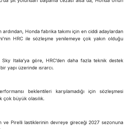
no’da pit yolundan başlama cezası alsa da, Honda onun
 ardından, Honda fabrika takımı için en ciddi adaylardan
ni’nin HRC ile sözleşme yenilemeye çok yakın olduğu
Sky Italia’ya göre, HRC’den daha fazla teknik destek
bir yapı üzerinde ısrarcı.
formansı beklentileri karşılamadığı için sözleşmesi
k çok büyük olasılık.
 ve Pirelli lastiklerinin devreye gireceği 2027 sezonuna