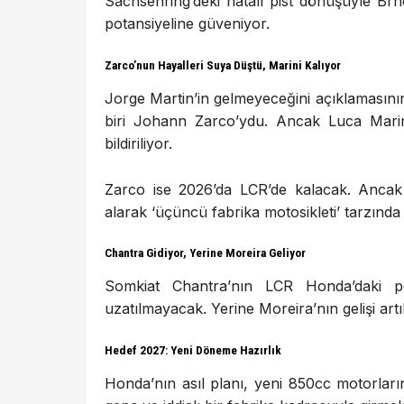
Sachsenring’deki hatalı pist dönüşüyle Br
potansiyeline güveniyor.
Zarco’nun Hayalleri Suya Düştü, Marini Kalıyor
Jorge Martin’in gelmeyeceğini açıklamasının
biri Johann Zarco’ydu. Ancak Luca Mari
bildiriliyor.
Zarco ise 2026’da LCR’de kalacak. Ancak 
alarak ‘üçüncü fabrika motosikleti’ tarzında 
Chantra Gidiyor, Yerine Moreira Geliyor
Somkiat Chantra’nın LCR Honda’daki per
uzatılmayacak. Yerine Moreira’nın gelişi artı
Hedef 2027: Yeni Döneme Hazırlık
Honda’nın asıl planı, yeni 850cc motorların