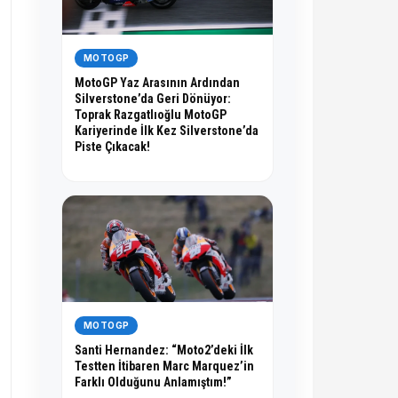
MOTOGP
MotoGP Yaz Arasının Ardından
Silverstone’da Geri Dönüyor:
Toprak Razgatlıoğlu MotoGP
Kariyerinde İlk Kez Silverstone’da
Piste Çıkacak!
MOTOGP
Santi Hernandez: “Moto2’deki İlk
Testten İtibaren Marc Marquez’in
Farklı Olduğunu Anlamıştım!”