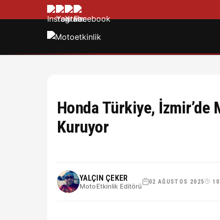
Honda Türkiye, İzmir’de 
Kuruyor
YALÇIN ÇEKER
02 AĞUSTOS 2025
10
MotoEtkinlik Editörü