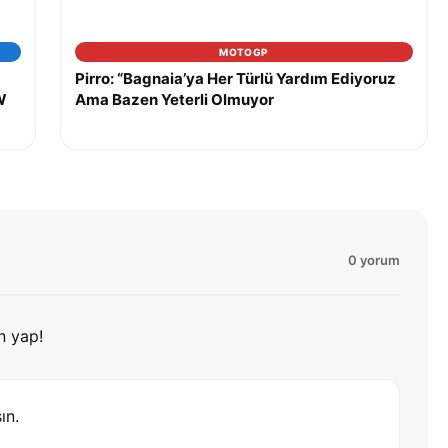
MOTOGP
Pirro: “Bagnaia’ya Her Türlü Yardım Ediyoruz
W
Ama Bazen Yeterli Olmuyor
0 yorum
n yap!
ın.