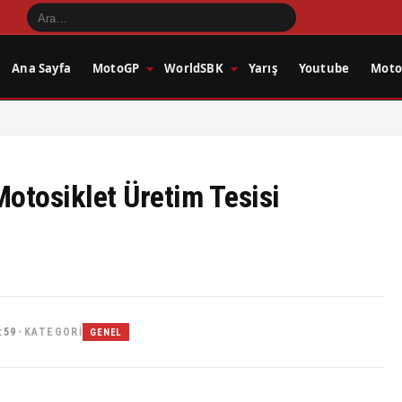
Ana Sayfa
MotoGP
WorldSBK
Yarış
Youtube
Motos
Motosiklet Üretim Tesisi
:59
KATEGORI
•
GENEL