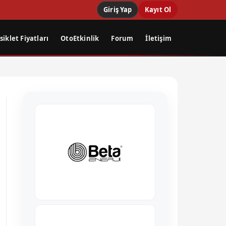
Giriş Yap
Kayıt Ol
iklet Fiyatları
OtoEtkinlik
Forum
İletişim