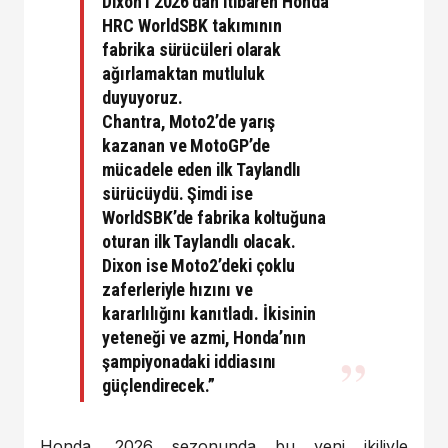
Dixon’ı 2026’dan itibaren Honda
HRC WorldSBK takımının
fabrika sürücüleri olarak
ağırlamaktan mutluluk
duyuyoruz.
Chantra, Moto2’de yarış
kazanan ve MotoGP’de
mücadele eden ilk Taylandlı
sürücüydü. Şimdi ise
WorldSBK’de fabrika koltuğuna
oturan ilk Taylandlı olacak.
Dixon ise Moto2’deki çoklu
zaferleriyle hızını ve
kararlılığını kanıtladı. İkisinin
yeteneği ve azmi, Honda’nın
şampiyonadaki iddiasını
güçlendirecek.”
Honda, 2026 sezonunda bu yeni ikiliyle