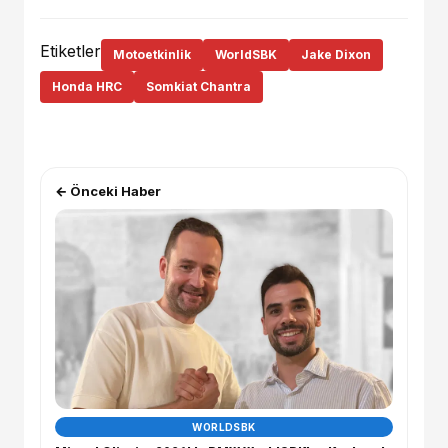
Etiketler
Motoetkinlik
WorldSBK
Jake Dixon
Honda HRC
Somkiat Chantra
← Önceki Haber
WORLDSBK