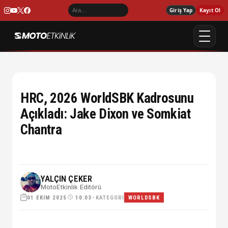
Giriş Yap
Kayıt Ol
HRC, 2026 WorldSBK Kadrosunu
Açıkladı: Jake Dixon ve Somkiat
Chantra
YALÇIN ÇEKER
MotoEtkinlik Editörü
01 EKIM 2025
•
KATEGORI
10:03
WORLDSBK