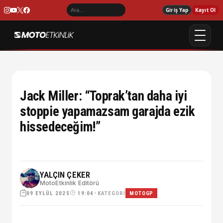
Giriş Yap
Kayıt Ol
Jack Miller: “Toprak’tan daha iyi
stoppie yapamazsam garajda ezik
hissedeceğim!”
YALÇIN ÇEKER
MotoEtkinlik Editörü
09 EYLÜL 2025
•
KATEGORI
19:04
MOTOGP