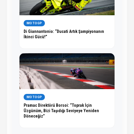
MOTOGP
Di Giannantonio: “Ducati Artık Şampiyonanın
İkinci Gücü!”
MOTOGP
Pramac Direktörü Borsoi: “Toprak İçin
Üzgünüm, Bizi Taşıdığı Seviyeye Yeniden
Döneceğiz”