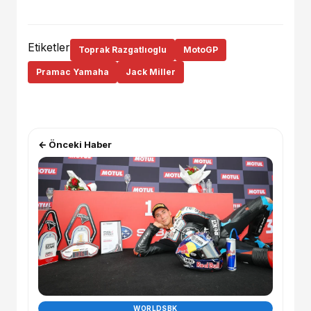
Etiketler
Toprak Razgatlıoglu
MotoGP
Pramac Yamaha
Jack Miller
← Önceki Haber
WORLDSBK