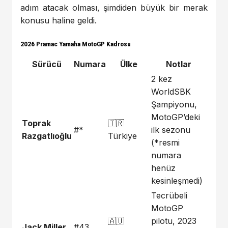
adım atacak olması, şimdiden büyük bir merak
konusu haline geldi.
2026 Pramac Yamaha MotoGP Kadrosu
Sürücü
Numara
Ülke
Notlar
2 kez
WorldSBK
Şampiyonu,
MotoGP’deki
Toprak
🇹🇷
#*
ilk sezonu
Razgatlıoğlu
Türkiye
(*resmi
numara
henüz
kesinleşmedi)
Tecrübeli
MotoGP
🇦🇺
pilotu, 2023
Jack Miller
#43