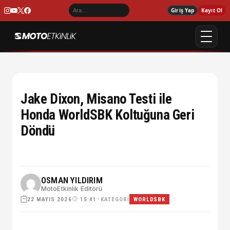
Giriş Yap
Kayıt Ol
Jake Dixon, Misano Testi ile
Honda WorldSBK Koltuğuna Geri
Döndü
OSMAN YILDIRIM
MotoEtkinlik Editörü
22 MAYIS 2026
•
KATEGORI
15:41
WORLDSBK