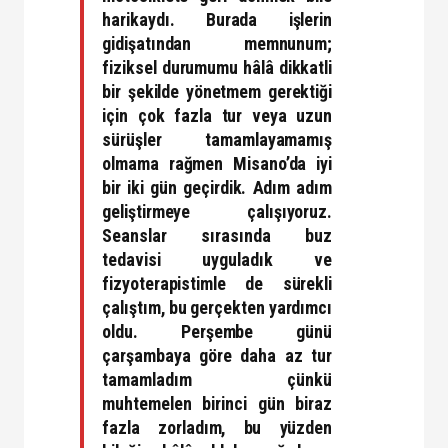
harikaydı. Burada işlerin
gidişatından memnunum;
fiziksel durumumu hâlâ dikkatli
bir şekilde yönetmem gerektiği
için çok fazla tur veya uzun
sürüşler tamamlayamamış
olmama rağmen Misano’da iyi
bir iki gün geçirdik. Adım adım
geliştirmeye çalışıyoruz.
Seanslar sırasında buz
tedavisi uyguladık ve
fizyoterapistimle de sürekli
çalıştım, bu gerçekten yardımcı
oldu. Perşembe günü
çarşambaya göre daha az tur
tamamladım çünkü
muhtemelen birinci gün biraz
fazla zorladım, bu yüzden