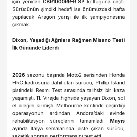
için yeniden
CBR1000RR-R SP
koltuğuna geçti.
Sürücünün şimdiki hedefi ise önümüzdeki hafta
yapılacak Aragon yarışı ile ilk şampiyonasına
çıkmak.
Dixon, Yaşadığı Ağrılara Rağmen Misano Testi
İlk Gününde Liderdi
2026
sezonu başında Moto2 serisinden Honda
HRC kadrosuna dahil olan sürücü, Phillip Island
pistindeki Resmi Test sırasında talihsiz bir kaza
yaşamıştı.
11.
Virajda highside yaşayan Dixon, sol
el bileğini kırmıştı. Melbourne kentinde geçirdiği
operasyonun ardından Andora’daki evinde
rehabilitasyon süreçlerini tamamladı.
Mayıs
ayında İtalya semalarında piste çıkan sürücü,
sakatlık sonrası performansını test etti.