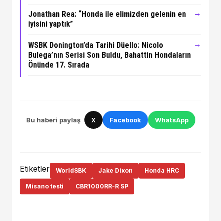
→
Jonathan Rea: “Honda ile elimizden gelenin en
iyisini yaptık”
→
WSBK Donington’da Tarihi Düello: Nicolo
Bulega’nın Serisi Son Buldu, Bahattin Hondaların
Önünde 17. Sırada
Bu haberi paylaş
X
Facebook
WhatsApp
Etiketler
WorldSBK
Jake Dixon
Honda HRC
Misano testi
CBR1000RR-R SP