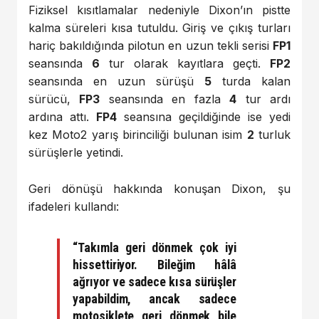
Fiziksel kısıtlamalar nedeniyle Dixon’ın pistte
kalma süreleri kısa tutuldu. Giriş ve çıkış turları
hariç bakıldığında pilotun en uzun tekli serisi
FP1
seansında
6
tur olarak kayıtlara geçti.
FP2
seansında en uzun sürüşü
5
turda kalan
sürücü,
FP3
seansında en fazla
4
tur ardı
ardına attı.
FP4
seansına geçildiğinde ise yedi
kez Moto2 yarış birinciliği bulunan isim
2
turluk
sürüşlerle yetindi.
Geri dönüşü hakkında konuşan Dixon, şu
ifadeleri kullandı:
“Takımla geri dönmek çok iyi
hissettiriyor. Bileğim hâlâ
ağrıyor ve sadece kısa sürüşler
yapabildim, ancak sadece
motosiklete geri dönmek bile