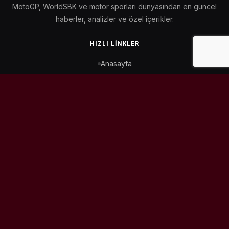
MotoGP, WorldSBK ve motor sporları dünyasından en güncel
haberler, analizler ve özel içerikler.
HIZLI LINKLER
Anasayfa
MotoGP Takvimi
WorldSBK Takvimi
Puan Durumu
İletişim
BIZI TAKIP ET
© 2026
MotoEtkinlik
. Tüm hakları saklıdır.