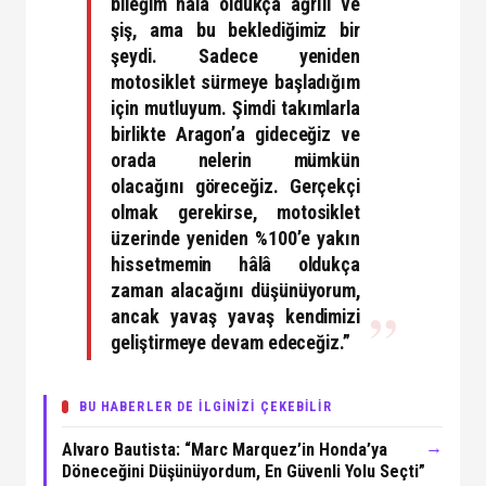
bileğim hâlâ oldukça ağrılı ve
şiş, ama bu beklediğimiz bir
şeydi. Sadece yeniden
motosiklet sürmeye başladığım
için mutluyum. Şimdi takımlarla
birlikte Aragon’a gideceğiz ve
orada nelerin mümkün
olacağını göreceğiz. Gerçekçi
olmak gerekirse, motosiklet
üzerinde yeniden %100’e yakın
hissetmemin hâlâ oldukça
zaman alacağını düşünüyorum,
ancak yavaş yavaş kendimizi
geliştirmeye devam edeceğiz.”
BU HABERLER DE İLGİNİZİ ÇEKEBİLİR
→
Alvaro Bautista: “Marc Marquez’in Honda’ya
Döneceğini Düşünüyordum, En Güvenli Yolu Seçti”