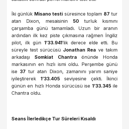
İki günlük
Misano testi
süresince toplam
87
tur
atan Dixon, mesaisinin
50
turluk kısmını
çarşamba günü tamamladı. Uzun bir aranın
ardından ilk kez piste çıkmasına rağmen İngiliz
pilot, ilk gün
1’33.941
’lik derece elde etti. Bu
süreyle test sürücüsü
Jonathan Rea
ve takım
arkadaşı
Somkiat Chantra
önünde Honda
markasının en hızlı ismi oldu. Perşembe günü
ise
37
tur atan Dixon, zamanını yarım saniye
iyileştirerek
1’33.405
seviyesine çekti. İkinci
günün en hızlı Honda sürücüsü ise
1’33.345
ile
Chantra oldu.
Seans İlerledikçe Tur Süreleri Kısaldı