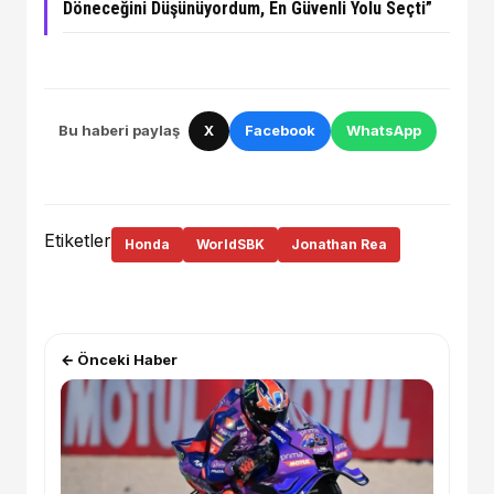
Döneceğini Düşünüyordum, En Güvenli Yolu Seçti”
Bu haberi paylaş
X
Facebook
WhatsApp
Etiketler
Honda
WorldSBK
Jonathan Rea
← Önceki Haber