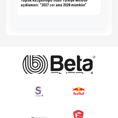
Toprak Razgatlıoğlu’ndan Türkiye MotoGP
açıklaması: “2027 zor ama 2028 mümkün”