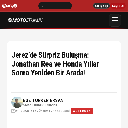
Giriş Yap
Kayıt Ol
Jerez’de Sürpriz Buluşma:
Jonathan Rea ve Honda Yıllar
Sonra Yeniden Bir Arada!
EGE TÜRKER ERSAN
MotoEtkinlik Editörü
21 OCAK 2026
•
KATEGORI
02:05
WORLDSBK