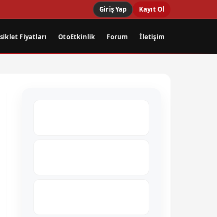
Giriş Yap
Kayıt Ol
iklet Fiyatları
OtoEtkinlik
Forum
İletişim