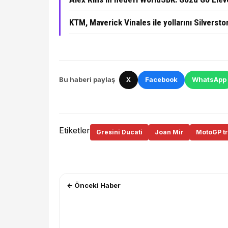
KTM, Maverick Vinales ile yollarını Silversto
Bu haberi paylaş
X
Facebook
WhatsApp
Etiketler
Gresini Ducati
Joan Mir
MotoGP tr
← Önceki Haber