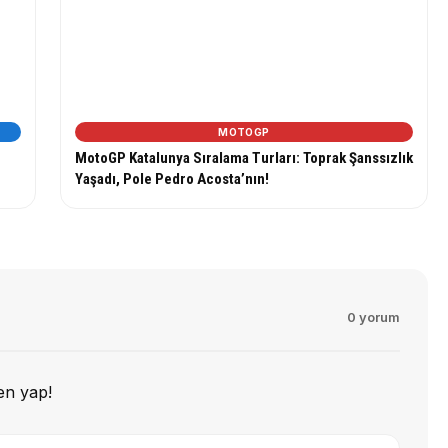
MOTOGP
n
MotoGP Katalunya Sıralama Turları: Toprak Şanssızlık
Yaşadı, Pole Pedro Acosta’nın!
0 yorum
en yap!