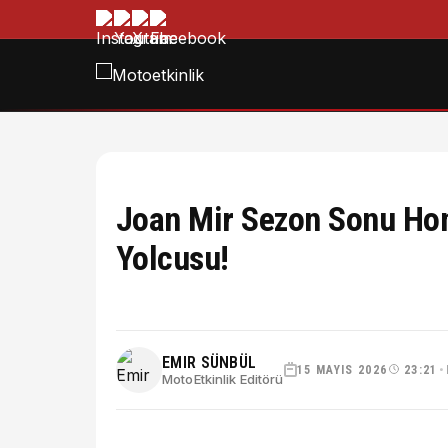
Joan Mir Sezon Sonu Hond
Yolcusu!
EMIR SÜNBÜL
15 MAYIS 2026
23:21
•
MotoEtkinlik Editörü