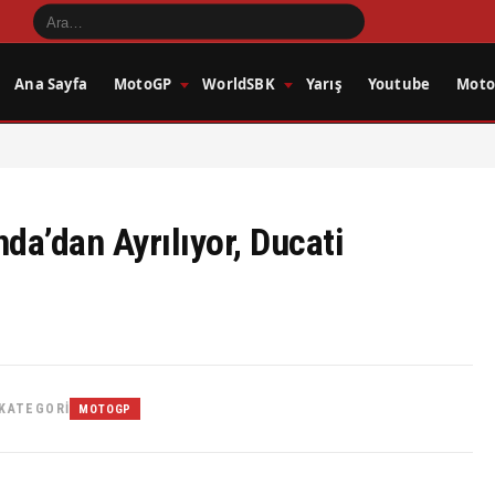
Ana Sayfa
MotoGP
WorldSBK
Yarış
Youtube
Motos
a’dan Ayrılıyor, Ducati
KATEGORI
MOTOGP