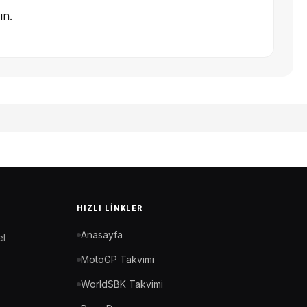
ın.
HIZLI LINKLER
Anasayfa
el
MotoGP Takvimi
WorldSBK Takvimi