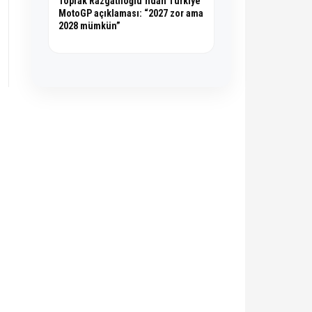
Toprak Razgatlıoğlu’ndan Türkiye
MotoGP açıklaması: “2027 zor ama
2028 mümkün”