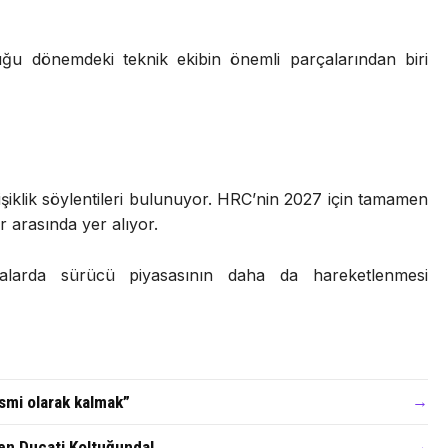
uğu dönemdeki teknik ekibin önemli parçalarından biri
iklik söylentileri bulunuyor. HRC’nin 2027 için tamamen
 arasında yer alıyor.
larda sürücü piyasasının daha da hareketlenmesi
ismi olarak kalmak”
→
en Ducati Koltuğunda!
→