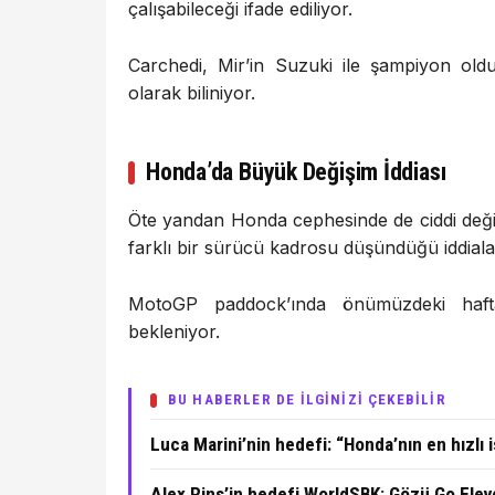
çalışabileceği ifade ediliyor.
Carchedi, Mir’in Suzuki ile şampiyon old
olarak biliniyor.
Honda’da Büyük Değişim İddiası
Öte yandan Honda cephesinde de ciddi değiş
farklı bir sürücü kadrosu düşündüğü iddialar
MotoGP paddock’ında önümüzdeki hafta
bekleniyor.
BU HABERLER DE İLGİNİZİ ÇEKEBİLİR
Luca Marini’nin hedefi: “Honda’nın en hızlı 
Alex Rins’in hedefi WorldSBK: Gözü Go Elev