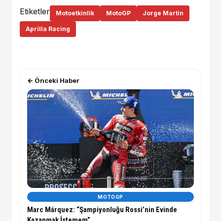
Etiketler
Motoetkinlik
MotoGP
Jorge Martin
Aprilla Racing
← Önceki Haber
MOTOGP
Marc Márquez: “Şampiyonluğu Rossi’nin Evinde
Kazanmak İstemem”