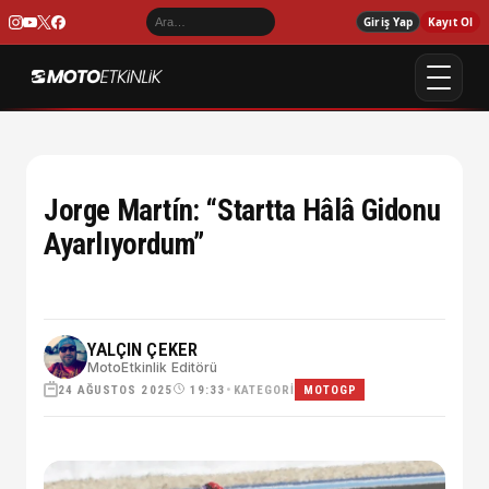
Giriş Yap
Kayıt Ol
Jorge Martín: “Startta Hâlâ Gidonu
Ayarlıyordum”
YALÇIN ÇEKER
MotoEtkinlik Editörü
24 AĞUSTOS 2025
•
KATEGORI
19:33
MOTOGP