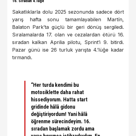
16. Sıradan 4.’lüğe
Sakatlıklarla dolu 2025 sezonunda sadece dört
yarış hafta sonu tamamlayabilen Martín,
Balaton Park’ta güçlü bir geri dönüş sergiledi.
Sıralamalarda 17. olan ve cezalardan ötürü 16.
sıradan kalkan Aprilia pilotu, Sprint’i 9. bitirdi.
Pazar günü ise 26 turluk yarışta 4.’lüğe kadar
tırmandı.
“Her turda kendimi bu
motosiklette daha rahat
hissediyorum. Hatta start
gridinde hâlâ gidonu
değiştiriyordum! Yani hâlâ
öğrenme sürecindeyim. 16.
sıradan başlamak zordu ama
yarış boyunca istikrarlıydım. En