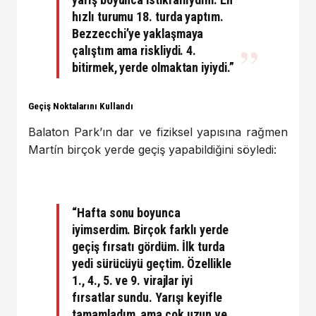
hızlı turumu 18. turda yaptım.
Bezzecchi’ye yaklaşmaya
çalıştım ama riskliydi. 4.
bitirmek, yerde olmaktan iyiydi.”
Geçiş Noktalarını Kullandı
Balaton Park’ın dar ve fiziksel yapısına rağmen
Martín birçok yerde geçiş yapabildiğini söyledi:
“Hafta sonu boyunca
iyimserdim. Birçok farklı yerde
geçiş fırsatı gördüm. İlk turda
yedi sürücüyü geçtim. Özellikle
1., 4., 5. ve 9. virajlar iyi
fırsatlar sundu. Yarışı keyifle
tamamladım, ama çok uzun ve