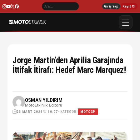
Giriş Yap
Kayıt Ol
Jorge Martin’den Aprilia Garajında
İttifak İtirafı: Hedef Marc Marquez!
OSMAN YILDIRIM
MotoEtkinlik Editörü
23 MART 2026
•
KATEGORI
10:07
MOTOGP