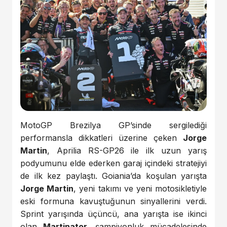
MotoGP Brezilya GP’sinde sergilediği
performansla dikkatleri üzerine çeken
Jorge
Martin
, Aprilia RS-GP26 ile ilk uzun yarış
podyumunu elde ederken garaj içindeki stratejiyi
de ilk kez paylaştı. Goiania’da koşulan yarışta
Jorge Martin
, yeni takımı ve yeni motosikletiyle
eski formuna kavuştuğunun sinyallerini verdi.
Sprint yarışında üçüncü, ana yarışta ise ikinci
olan
Martinator
, şampiyonluk mücadelesinde