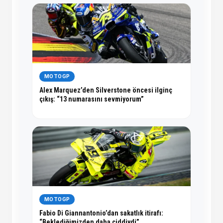
MOTOGP
Alex Marquez’den Silverstone öncesi ilginç
çıkış: “13 numarasını sevmiyorum”
MOTOGP
Fabio Di Giannantonio’dan sakatlık itirafı:
“Beklediğimizden daha ciddiydi”