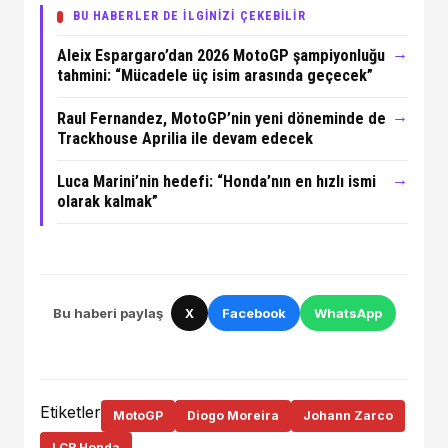
BU HABERLER DE İLGİNİZİ ÇEKEBİLİR
→
Aleix Espargaro’dan 2026 MotoGP şampiyonluğu
tahmini: “Mücadele üç isim arasında geçecek”
→
Raul Fernandez, MotoGP’nin yeni döneminde de
Trackhouse Aprilia ile devam edecek
→
Luca Marini’nin hedefi: “Honda’nın en hızlı ismi
olarak kalmak”
Bu haberi paylaş
X
Facebook
WhatsApp
Etiketler
MotoGP
Diogo Moreira
Johann Zarco
LCR Honda