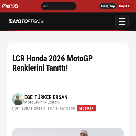
Giriş Yap
Kayıt Ol
LCR Honda 2026 MotoGP
Renklerini Tanıttı!
EGE TÜRKER ERSAN
MotoEtkinlik Editörü
01 ŞUBAT 2026
•
KATEGORI
15:18
MOTOGP