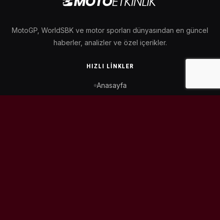
MotoGP, WorldSBK ve motor sporları dünyasından en güncel
haberler, analizler ve özel içerikler.
HIZLI LINKLER
Anasayfa
MotoGP Takvimi
WorldSBK Takvimi
Puan Durumu
İletişim
BIZI TAKIP ET