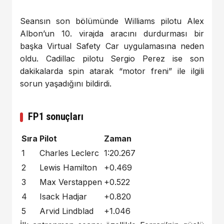
Seansın son bölümünde Williams pilotu Alex
Albon’un 10. virajda aracını durdurması bir
başka Virtual Safety Car uygulamasına neden
oldu. Cadillac pilotu Sergio Perez ise son
dakikalarda spin atarak “motor freni” ile ilgili
sorun yaşadığını bildirdi.
FP1 sonuçları
Sıra
Pilot
Zaman
1
Charles Leclerc
1:20.267
2
Lewis Hamilton
+0.469
3
Max Verstappen
+0.522
4
Isack Hadjar
+0.820
5
Arvid Lindblad
+1.046