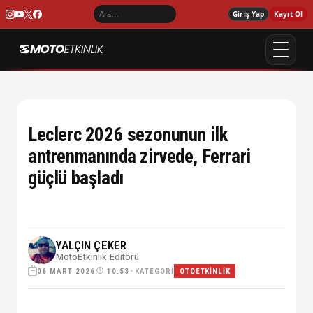
Giriş Yap
Kayıt Ol
Leclerc 2026 sezonunun ilk
antrenmanında zirvede, Ferrari
güçlü başladı
YALÇIN ÇEKER
MotoEtkinlik Editörü
06 MART 2026
•
KATEGORI
10:53
OTOETKINLIK