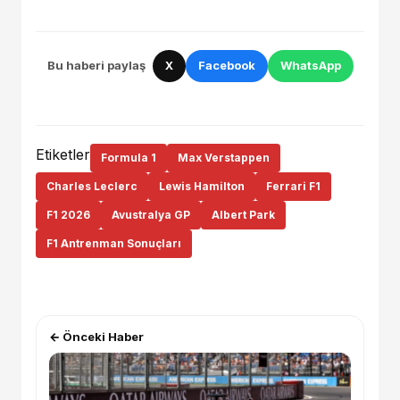
Bu haberi paylaş
X
Facebook
WhatsApp
Etiketler
Formula 1
Max Verstappen
Charles Leclerc
Lewis Hamilton
Ferrari F1
F1 2026
Avustralya GP
Albert Park
F1 Antrenman Sonuçları
← Önceki Haber