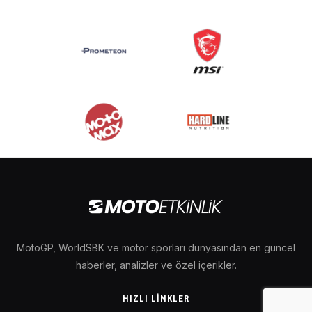
MotoGP, WorldSBK ve motor sporları dünyasından en güncel
haberler, analizler ve özel içerikler.
HIZLI LINKLER