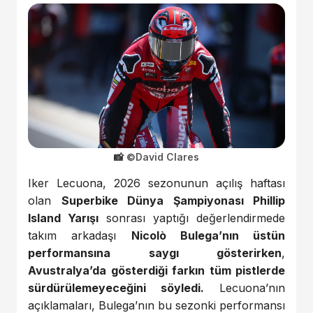
©David Clares
Iker Lecuona
, 2026 sezonunun açılış haftası
olan
Superbike Dünya Şampiyonası
Phillip
Island Yarışı
sonrası yaptığı değerlendirmede
takım arkadaşı
Nicolò Bulega
’nın üstün
performansına saygı gösterirken
,
Avustralya’da gösterdiği farkın tüm pistlerde
sürdürülemeyeceğini söyledi.
Lecuona’nın
açıklamaları, Bulega’nın bu sezonki performansı