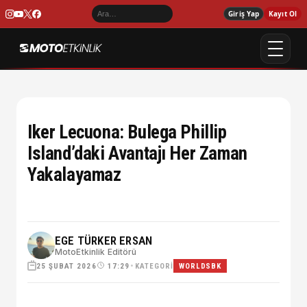
Giriş Yap
Kayıt Ol
Iker Lecuona: Bulega Phillip
Island’daki Avantajı Her Zaman
Yakalayamaz
EGE TÜRKER ERSAN
MotoEtkinlik Editörü
25 ŞUBAT 2026
•
KATEGORI
17:29
WORLDSBK