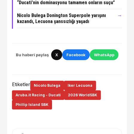
“Ducati’nin dominasyonu tamamen onların suçu”
→
Nicolo Bulega Donington Superpole yarışını
kazandı, Lecuona şanssızlığı yaşadı
Bu haberi paylaş
X
Facebook
WhatsApp
Etiketler
Nicolo Bulega
Iker Lecuona
Aruba.it Racing - Ducati
2026 WorldSBK
Phillip Island SBK