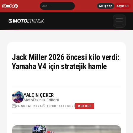
Giriş Yap
Kayıt Ol
Jack Miller 2026 öncesi kilo verdi:
Yamaha V4 için stratejik hamle
YALÇIN ÇEKER
MotoEtkinlik Editörü
26 ŞUBAT 2026
•
KATEGORI
13:08
MOTOGP