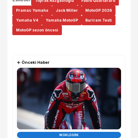
Toprak Razgatlıoglu
Fabio Quartararo
Pramac Yamaha
Jack Miller
MotoGP 2026
Yamaha V4
Yamaha MotoGP
Buriram Testi
MotoGP sezon öncesi
← Önceki Haber
WORLDSBK