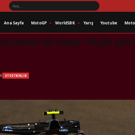
Ana Sayfa
MotoGP
WorldSBK
Yarış
Youtube
Motos
nu öncesi net mesaj: “Hiçbir yere
RI
OTOETKINLIK