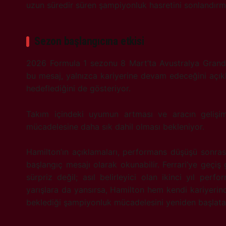
uzun süredir süren şampiyonluk hasretini sonlandırm
Sezon başlangıcına etkisi
2026 Formula 1 sezonu 8 Mart’ta Avustralya Grand P
bu mesaj, yalnızca kariyerine devam edeceğini açıkl
hedeflediğini de gösteriyor.
Takım içindeki uyumun artması ve aracın geliş
mücadelesine daha sık dahil olması bekleniyor.
Hamilton’ın açıklamaları, performans düşüşü sonras
başlangıç mesajı olarak okunabilir. Ferrari’ye geçi
sürpriz değil; asıl belirleyici olan ikinci yıl perf
yarışlara da yansırsa, Hamilton hem kendi kariyerind
beklediği şampiyonluk mücadelesini yeniden başlatab