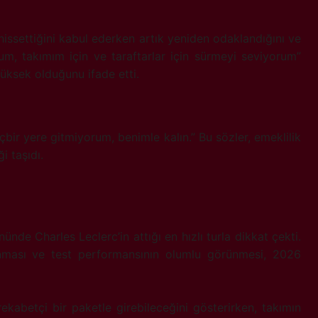
 hissettiğini kabul ederken artık yeniden odaklandığını ve
orum, takımım için ve taraftarlar için sürmeyi seviyorum”
ksek olduğunu ifade etti.
içbir yere gitmiyorum, benimle kalın.” Bu sözler, emeklilik
i taşıdı.
ünde Charles Leclerc’in attığı en hızlı turla dikkat çekti.
anması ve test performansının olumlu görünmesi, 2026
ekabetçi bir paketle girebileceğini gösterirken, takımın