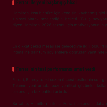
Ferrari ile yeni başlangıç hissi
Hamilton, kısa bir süre için kendisini kaybetmiş gibi
zihinsel olarak tazelendiğini belirtti. “Bu işi seviy
diyen Hamilton, 2026 sezonu için motivasyonunun yü
En dikkat çekici mesajı ise geleceğiyle ilgili oldu: “H
ihtimaline dair tüm söylentilere doğrudan yanıt niteliğ
Ferrari’nin test performansı umut verdi
Ferrari, Bahreyn’deki sezon öncesi testlerinin son gün
Takımın yeni araçta bazı yenilikçi çözümler kull
sezonu için beklentileri artırdı.
Bu tablo, Hamilton’ın ikinci Ferrari sezonuna daha r