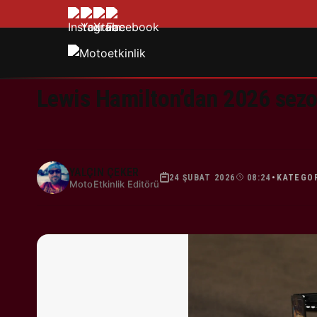
Lewis Hamilton’dan 2026 sezo
YALÇIN ÇEKER
24 ŞUBAT 2026
08:24
KATEGO
•
MotoEtkinlik Editörü