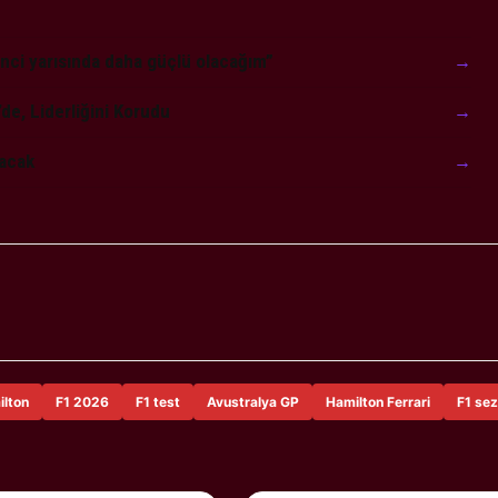
nci yarısında daha güçlü olacağım”
→
de, Liderliğini Korudu
→
lacak
→
ilton
F1 2026
F1 test
Avustralya GP
Hamilton Ferrari
F1 se