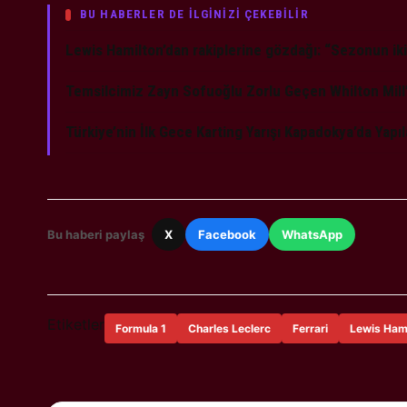
BU HABERLER DE İLGİNİZİ ÇEKEBİLİR
Lewis Hamilton’dan rakiplerine gözdağı: “Sezonun iki
Temsilcimiz Zayn Sofuoğlu Zorlu Geçen Whilton Mill’
Türkiye’nin İlk Gece Karting Yarışı Kapadokya’da Yapı
Bu haberi paylaş
X
Facebook
WhatsApp
Etiketler
Formula 1
Charles Leclerc
Ferrari
Lewis Ham