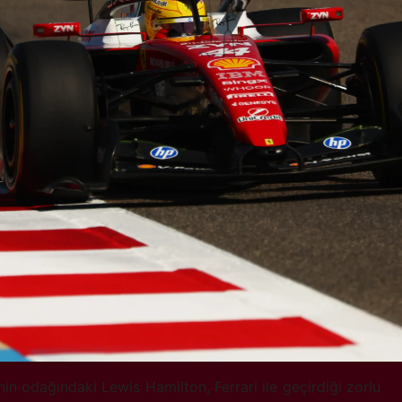
nin odağındaki Lewis Hamilton, Ferrari ile geçirdiği zorlu