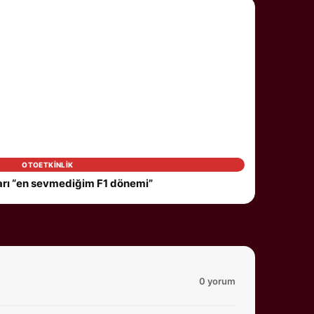
OTOETKINLIK
arı “en sevmediğim F1 dönemi”
0 yorum