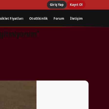
Giriş Yap
Kayıt Ol
iklet Fiyatları
OtoEtkinlik
Forum
İletişim
 gitmiyorum”