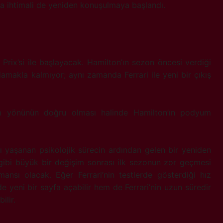
a ihtimali de yeniden konuşulmaya başlandı.
rix’si ile başlayacak. Hamilton’ın sezon öncesi verdiği
amakla kalmıyor; aynı zamanda Ferrari ile yeni bir çıkış
im yönünün doğru olması halinde Hamilton’ın podyum
ı yaşanan psikolojik sürecin ardından gelen bir yeniden
ş gibi büyük bir değişim sonrası ilk sezonun zor geçmesi
ormansı olacak. Eğer Ferrari’nin testlerde gösterdiği hız
e yeni bir sayfa açabilir hem de Ferrari’nin uzun süredir
ilir.