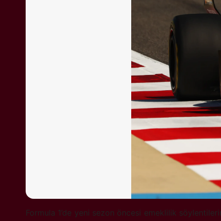
Formula 1’de yeni sezon öncesi emeklilik söylentileri