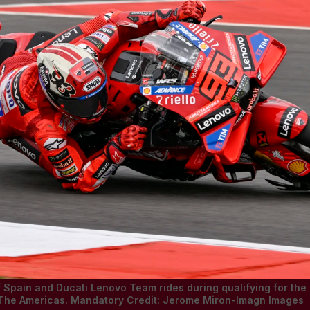
 Spain and Ducati Lenovo Team rides during qualifying for the
 The Americas. Mandatory Credit: Jerome Miron-Imagn Images