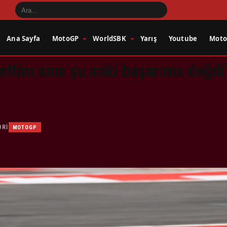
Ana Sayfa
MotoGP
WorldSBK
Yarış
Youtube
Motos
ettim ama şu anki başarıma değdi
ORI
MOTOGP