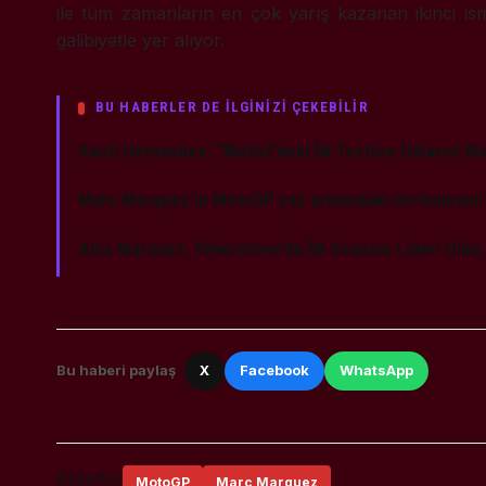
ile tüm zamanların en çok yarış kazanan ikinci ismi
galibiyetle yer alıyor.
BU HABERLER DE İLGİNİZİ ÇEKEBİLİR
Santi Hernandez: “Moto2’deki İlk Testten İtibaren M
Marc Marquez’in MotoGP yaz arasındaki ilerlemesini 
Alex Marquez, Silverstone’da İlk Seansın Lideri Oldu
Bu haberi paylaş
X
Facebook
WhatsApp
Etiketler
MotoGP
Marc Marquez