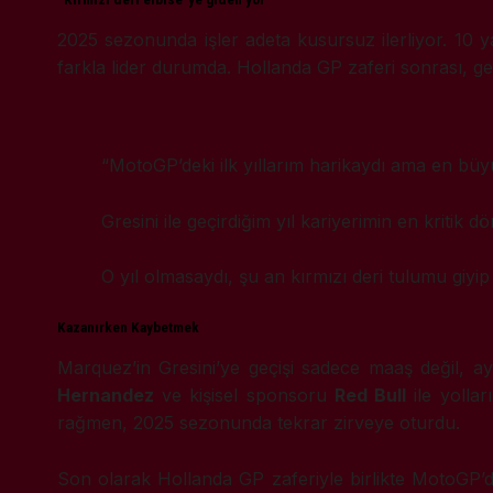
2025 sezonunda işler adeta kusursuz ilerliyor. 10 
farkla lider durumda. Hollanda GP zaferi sonrası, g
“MotoGP’deki ilk yıllarım harikaydı ama en b
Gresini ile geçirdiğim yıl kariyerimin en kritik
O yıl olmasaydı, şu an kırmızı deri tulumu giyi
Kazanırken Kaybetmek
Marquez’in Gresini’ye geçişi sadece maaş değil, ayn
Hernandez
ve kişisel sponsoru
Red Bull
ile yollar
rağmen, 2025 sezonunda tekrar zirveye oturdu.
Son olarak Hollanda GP zaferiyle birlikte MotoGP’