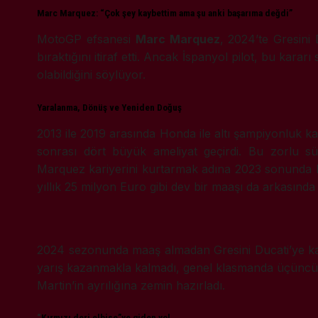
Marc Marquez: “Çok şey kaybettim ama şu anki başarıma değdi”
MotoGP efsanesi
Marc Marquez
, 2024’te Gresini
bıraktığını itiraf etti. Ancak İspanyol pilot, bu ka
olabildiğini söylüyor.
Yaralanma, Dönüş ve Yeniden Doğuş
2013 ile 2019 arasında Honda ile altı şampiyonluk k
sonrası dört büyük ameliyat geçirdi. Bu zorlu s
Marquez kariyerini kurtarmak adına 2023 sonunda HRC
yıllık 25 milyon Euro gibi dev bir maaşı da arkasınd
2024 sezonunda maaş almadan Gresini Ducati’ye katı
yarış kazanmakla kalmadı, genel klasmanda üçüncülü
Martin’in ayrılığına zemin hazırladı.
“
Kırmızı deri elbise”ye giden yol