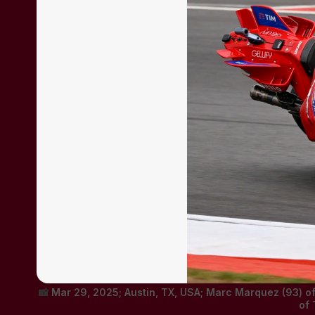
Mar 29, 2025; Austin, TX, USA; Marc Marquez (93) of
of