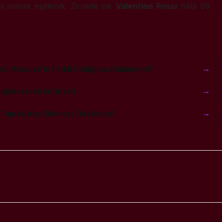
 olarak eşitlendi. Zirvede ise
Valentino Rossi
hâlâ 89
arc Marquez’in Farklı Olduğunu Anlamıştım!”
→
gösterecek kritik veri
→
, Toprak Ayar Bulmaya Odaklandı!
→