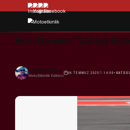
Marc Marquez: “Çok şey kayb
YALÇIN ÇEKER
06 TEMMUZ 2025
14:00
KATEG
•
MotoEtkinlik Editörü