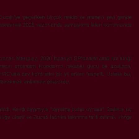
 Ducati’ye geçerken birçok maddi ve manevi şeyi geride
rarı sayesinde 2025 sezonunda şampiyona lideri konumunda
azanan Marquez, 2020 İspanya GP’sindeki ciddi kol kırığı
ürecin ardından Honda’nın rekabet gücü de azalınca,
’deki dev kontratını bir yıl erken feshetti. Üstelik bu,
a bırakmak anlamına geliyordu.
ldı. Kendi deyimiyle “kendine bahis oynadı”. Sadece üç
ğe ulaştı ve Ducati fabrika takımına terfi ederek Jorge