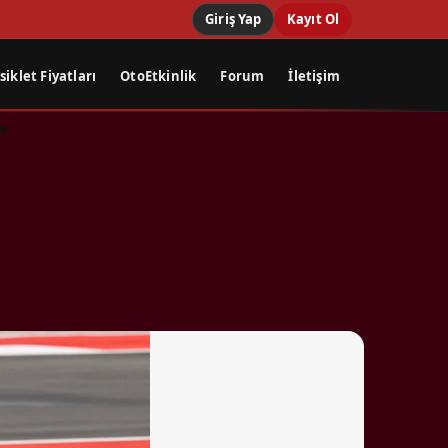
Giriş Yap
Kayıt Ol
iklet Fiyatları
OtoEtkinlik
Forum
İletişim
”