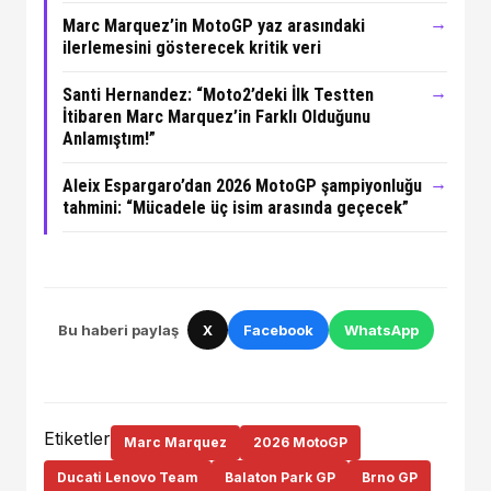
→
Marc Marquez’in MotoGP yaz arasındaki
ilerlemesini gösterecek kritik veri
→
Santi Hernandez: “Moto2’deki İlk Testten
İtibaren Marc Marquez’in Farklı Olduğunu
Anlamıştım!”
→
Aleix Espargaro’dan 2026 MotoGP şampiyonluğu
tahmini: “Mücadele üç isim arasında geçecek”
Bu haberi paylaş
X
Facebook
WhatsApp
Etiketler
Marc Marquez
2026 MotoGP
Ducati Lenovo Team
Balaton Park GP
Brno GP