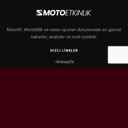
MotoGP, WorldSBK ve motor sporları dünyasından en güncel
haberler, analizler ve özel içerikler.
HIZLI LINKLER
Anasayfa
MotoGP Takvimi
WorldSBK Takvimi
Puan Durumu
İletişim
BIZI TAKIP ET