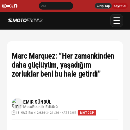
Giriş Yap
Kayıt Ol
Marc Marquez: “Her zamankinden
daha güçlüyüm, yaşadığım
zorluklar beni bu hale getirdi”
EMIR SÜNBÜL
MotoEtkinlik Editörü
18 HAZIRAN 2026
•
KATEGORI
21:36
MOTOGP