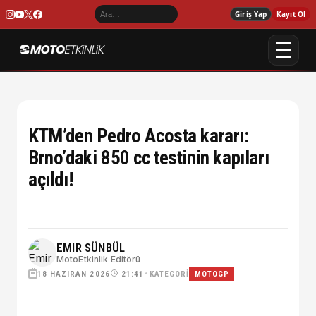
Giriş Yap
Kayıt Ol
KTM’den Pedro Acosta kararı:
Brno’daki 850 cc testinin kapıları
açıldı!
EMIR SÜNBÜL
MotoEtkinlik Editörü
18 HAZIRAN 2026
•
KATEGORI
21:41
MOTOGP