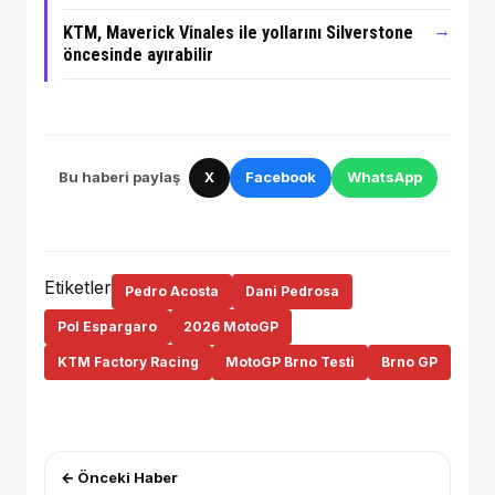
→
KTM, Maverick Vinales ile yollarını Silverstone
öncesinde ayırabilir
Bu haberi paylaş
X
Facebook
WhatsApp
Etiketler
Pedro Acosta
Dani Pedrosa
Pol Espargaro
2026 MotoGP
KTM Factory Racing
MotoGP Brno Testi
Brno GP
← Önceki Haber