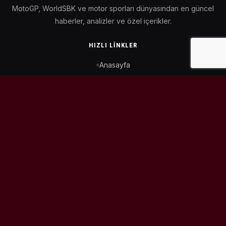
MotoGP, WorldSBK ve motor sporları dünyasından en güncel
haberler, analizler ve özel içerikler.
HIZLI LINKLER
Anasayfa
MotoGP Takvimi
WorldSBK Takvimi
Puan Durumu
İletişim
BIZI TAKIP ET
© 2026
MotoEtkinlik
. Tüm hakları saklıdır.