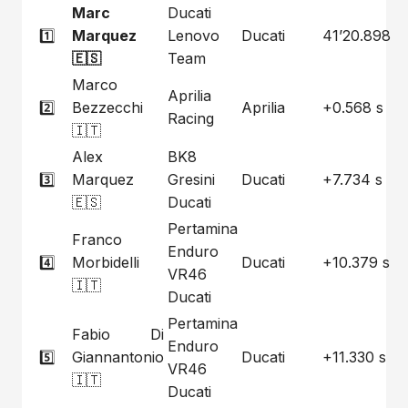
Marc
Ducati
1️⃣
Marquez
Lenovo
Ducati
41’20.898
🇪🇸
Team
Marco
Aprilia
2️⃣
Bezzecchi
Aprilia
+0.568 s
Racing
🇮🇹
Alex
BK8
3️⃣
Marquez
Gresini
Ducati
+7.734 s
🇪🇸
Ducati
Pertamina
Franco
Enduro
4️⃣
Morbidelli
Ducati
+10.379 s
VR46
🇮🇹
Ducati
Pertamina
Fabio Di
Enduro
5️⃣
Giannantonio
Ducati
+11.330 s
VR46
🇮🇹
Ducati