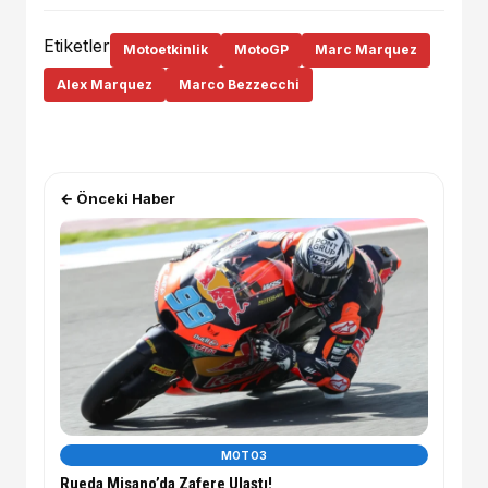
Etiketler
Motoetkinlik
MotoGP
Marc Marquez
Alex Marquez
Marco Bezzecchi
← Önceki Haber
MOTO3
Rueda Misano’da Zafere Ulaştı!