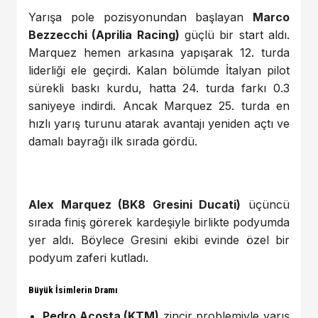
Yarışa pole pozisyonundan başlayan
Marco
Bezzecchi (Aprilia Racing)
güçlü bir start aldı.
Marquez hemen arkasına yapışarak 12. turda
liderliği ele geçirdi. Kalan bölümde İtalyan pilot
sürekli baskı kurdu, hatta 24. turda farkı 0.3
saniyeye indirdi. Ancak Marquez 25. turda en
hızlı yarış turunu atarak avantajı yeniden açtı ve
damalı bayrağı ilk sırada gördü.
Alex Marquez (BK8 Gresini Ducati)
üçüncü
sırada finiş görerek kardeşiyle birlikte podyumda
yer aldı. Böylece Gresini ekibi evinde özel bir
podyum zaferi kutladı.
Büyük İsimlerin Dramı
Pedro Acosta (KTM)
zincir problemiyle yarış