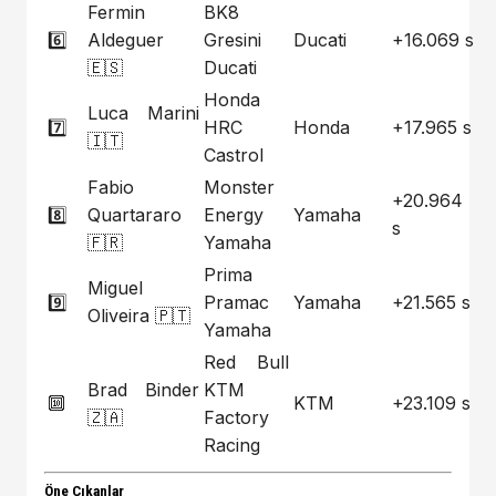
Fermin
BK8
6️⃣
Aldeguer
Gresini
Ducati
+16.069 s
🇪🇸
Ducati
Honda
Luca Marini
7️⃣
HRC
Honda
+17.965 s
🇮🇹
Castrol
Fabio
Monster
+20.964
8️⃣
Quartararo
Energy
Yamaha
s
🇫🇷
Yamaha
Prima
Miguel
9️⃣
Pramac
Yamaha
+21.565 s
Oliveira 🇵🇹
Yamaha
Red Bull
Brad Binder
KTM
🔟
KTM
+23.109 s
🇿🇦
Factory
Racing
Öne Çıkanlar