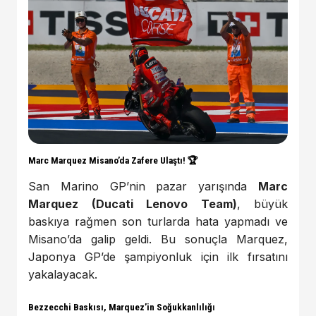
Marc Marquez Misano’da Zafere Ulaştı! 🏆
San Marino GP’nin pazar yarışında
Marc
Marquez (Ducati Lenovo Team)
, büyük
baskıya rağmen son turlarda hata yapmadı ve
Misano’da galip geldi. Bu sonuçla Marquez,
Japonya GP’de şampiyonluk için ilk fırsatını
yakalayacak.
Bezzecchi Baskısı, Marquez’in Soğukkanlılığ
ı