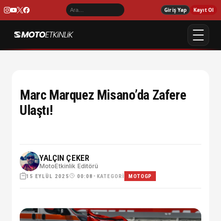
Giriş Yap
Kayıt Ol
Marc Marquez Misano’da Zafere
Ulaştı!
YALÇIN ÇEKER
MotoEtkinlik Editörü
15 EYLÜL 2025
•
KATEGORI
00:08
MOTOGP